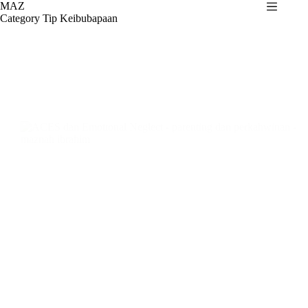
Skip
MAZ
to
Category
Tip Keibubapaan
content