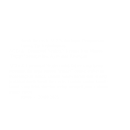
Break the cycle ACES
,
ibu bapa
,
Pengurusan
Emosi
,
Tip Keibubapaan
ACEs & ‘Emotional Neglect’: Kenapa Kita Mudah
‘Trigger’ Sebagai Ibu, Ayah atau Pasangan
ACEs & Emotional Neglect ialah faktor yang kerap
membuat ibu bapa mudah “trigger” emosi; artikel ini
menerangkan punca, contoh situasi harian dan strategi
praktikal untuk break the cycle. Trauma zaman kanak-
kanak yang tidak disedari sering menjadi punca utama
trigger emosi…
admin
20/09/2025