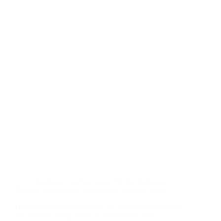
Bonding
,
Karektor anak
,
Tip Keibubapaan
Peranan Ayah dalam Membentuk Karektor Anak
Dalam psikologi terdapat set ciri atau sifat maskuliniti
dan feminiti, yang mana ciri maskuliniti lebih