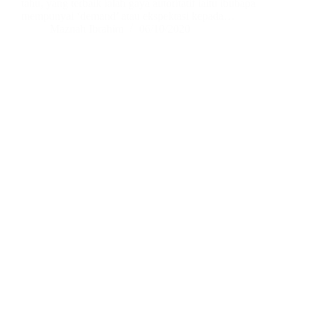
tahu, yang terbaik ialah gaya autoritatif iaitu ibubapa
mempunyai ‘demand’ atau ekspektasi kepada…
Maznah Ibrahim
06/10/2020