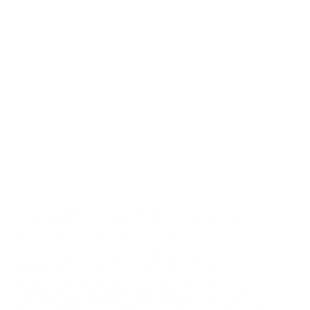
Blog
,
Keibubapaan
,
Tip Keibubapaan
DALAMI DAN SOKONG JIWA ANAK-ANAK
LALUI PROSES PEMBELAJARAN
DALAMI DAN SOKONG JIWA ANAK-ANAK
LALUI PROSES PEMBELAJARAN Sejak
kebelakangan ini ahli masyarakat kita bising
membicarakan tentang ketidakmampuan anak-anak
kita dalam mengharungi proses pembelajaran di sistem