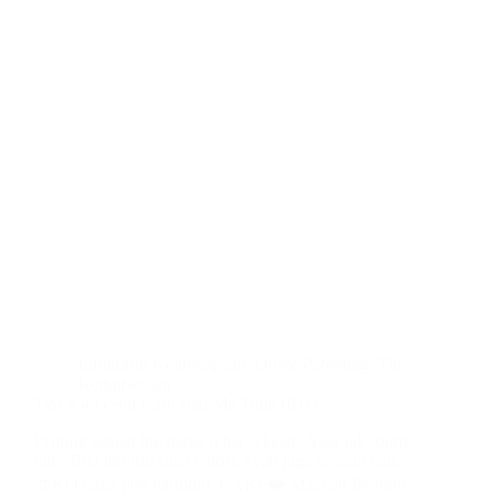
Infografik Keibubapaan
,
Quote Parenting
,
Tip
Keibubapaan
Tips # 43 (Self Care atau Me Time IBU)
Penting sangat ibu dapat rehat sekejap,Agar tak ‘burn
out’. Bila ibu-ibu sihat emosi,Ayah juga senang hati,
😍Keluarga pun harmoni. CARE❤️,Maznah Ibrahim