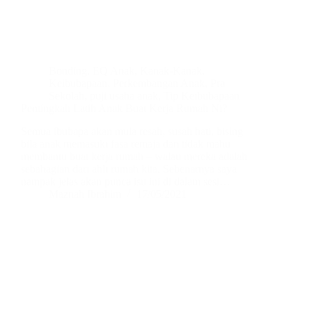
Bonding
,
EQ Anak
,
Kanak-Kanak
,
Keibubapaan
,
Perkembangan Anak
,
Pra
Sekolah
,
puji usaha anak
,
Tip Keibubapaan
Pentingkah Latih Anak Buat Kerja Rumah Ni?
Semua ibubapa akan mula resah, susah hati, bising
bila anak memasuki fasa remaja dan tidak mahu
membantu buat kerja rumah – walau mereka adalah
sebahagian dari ahli rumah kita. Sebenarnya saya
nampak jelas akan punca isu ini di dalam sesi…
Maznah Ibrahim
17/05/2021