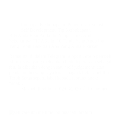
ibu bapa
,
Keibubapaan
,
Pengurusan Emosi
,
Self Development
,
Tip Keibubapaan
Bila Anda Fikir Anda Ibu Yang Teruk, Anda
Sebenarnya TIDAK. Ini 10 Tanda Yang Anda Ibu
Yang Lebih Baik dari Apa Yang Anda Fikirkan
Ramai ibu di dalam Telegram Support Group pembeli
Ebook saya yang meluahkan berkait perasaan sebagai
ibu. Ia dikaitkan dengan satu ‘self judgement’ atau
penilaian diri yang saya kira sebagai label. Label Ibu
Teruk Sama seperti label kepada seorang anak:
“anak…
Maznah Ibrahim
02/03/2020
1 Comment