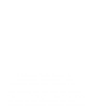
Keibubapaan
,
Mindset Ibubapa
,
Tip
Keibubapaan
,
Webinar Kelas Online
5 Pendekatan Sukses dalam ‘Parenting’ Kini
Gaya Parenting Yang Telah Sedia Ada Diketahui
Umum Gaya parenting biasa yang telah kita ketahui
ialah sama ada jenis authoritarian, autoritative,
permissive dan uninvolve. Umumnya semua orang