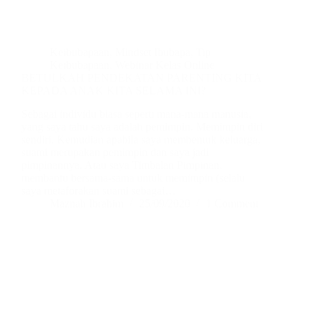
Keibubapaan
,
Mindset Ibubapa
,
Tip
Keibubapaan
,
Webinar Kelas Online
BETULKAH PENDEKATAN PARENTING KITA
KEPADA ANAK KITA SELAMA INI?
Sebagai individu biasa seperti mana-mana manusia,
yang saya tahu saya adalah pemimpin. Memimpin diri
sendiri. Kemudian apabila saya membentuk keluarga,
suami merupakan pemimpin dan saya jadi
pimpinannya. Atau saya Timbalan Pimpinan,
membantu bersama-sama untuk memimpin (selalu
saya metaforakan suami sebagai…
Maznah Ibrahim
25/09/2020
1 Comment