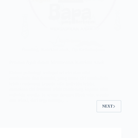
Bonding
,
Karektor anak
,
Tip Keibubapaan
Peranan Ayah dalam Membentuk Karektor Anak
Dalam psikologi terdapat set ciri atau sifat
maskuliniti dan feminiti, yang mana ciri maskuliniti
lebih cenderung kepada sifat individu lelaki,
manaklaa ciri feminiti lebih cenderung kepada sifat
individu wanita. Ia sesuai dengan fitrah sifat wanita
dan lelaki, dari segi biologi,…
NEXT