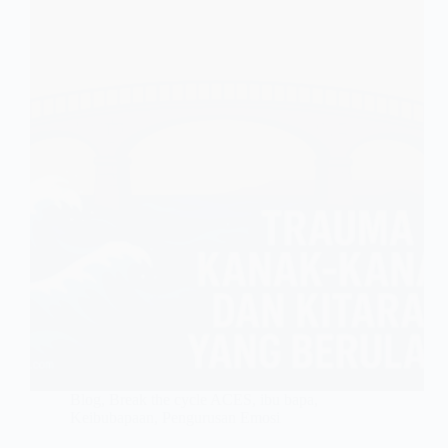
Blog
,
Break the cycle ACES
,
ibu bapa
,
Keibubapaan
,
Pengurusan Emosi