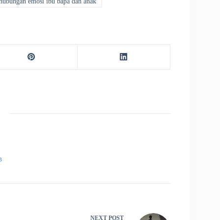
hubungan emosi ibu bapa dan anak
3
NEXT
POST