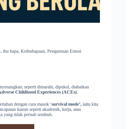
S
,
ibu bapa
,
Keibubapaan
,
Pengurusan Emosi
yenangkan; seperti dimarahi, dipukul, diabaikan
Adverse Childhood Experiences (ACEs)
.
bertahan dengan cara masuk ‘
survival mode’,
iaitu kita
ncapaian luaran seperti akademik, kerja, atau
uka yang tidak pernah sembuh.