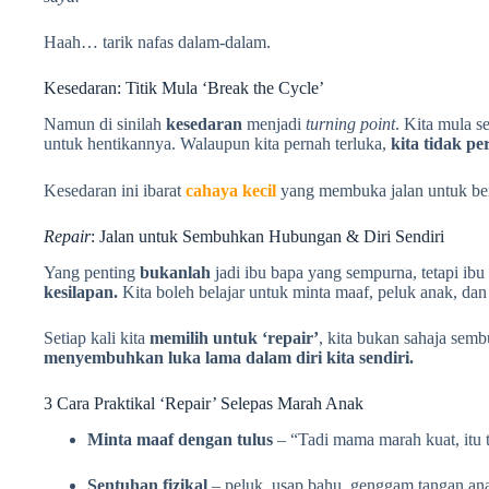
Haah… tarik nafas dalam-dalam.
Kesedaran: Titik Mula ‘Break the Cycle’
Namun di sinilah
kesedaran
menjadi
turning point
. Kita mula s
untuk hentikannya. Walaupun kita pernah terluka,
kita tidak p
Kesedaran ini ibarat
cahaya kecil
yang membuka jalan untuk be
Repair
: Jalan untuk Sembuhkan Hubungan & Diri Sendiri
Yang penting
bukanlah
jadi ibu bapa yang sempurna, tetapi ib
kesilapan.
Kita boleh belajar untuk minta maaf, peluk anak, dan
Setiap kali kita
memilih untuk ‘repair’
, kita bukan sahaja sembu
menyembuhkan luka lama dalam diri kita sendiri.
3 Cara Praktikal ‘Repair’ Selepas Marah Anak
Minta maaf dengan tulus
– “Tadi mama marah kuat, itu 
Sentuhan fizikal
– peluk, usap bahu, genggam tangan an