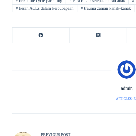
#
break the cycle parenting
#
cara repair selepas marah anak
#
#
kesan ACEs dalam keibubapaan
#
trauma zaman kanak-kanak
admin
ARTICLES: 2
PREVIOUS
POST