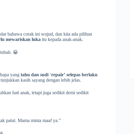
edar bahawa corak ini wujud, dan kita ada pilihan
erlu mewariskan luka
itu kepada anak-anak.
rubah. 😀
u bapa yang
tahu dan sudi
‘
repair’
selepas berlaku
 tunjukkan kasih sayang dengan lebih jelas.
hkan hati anak, tetapi juga sedikit demi sedikit
tak patut. Mama minta maaf ya.”
ak.