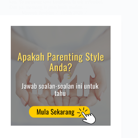
kan. Ya memang saya konfiden. Ia tak terlambat.
Dan ya, memang ia jauh lebih mudah…
Maznah Ibrahim
10/08/2020
2 Comments