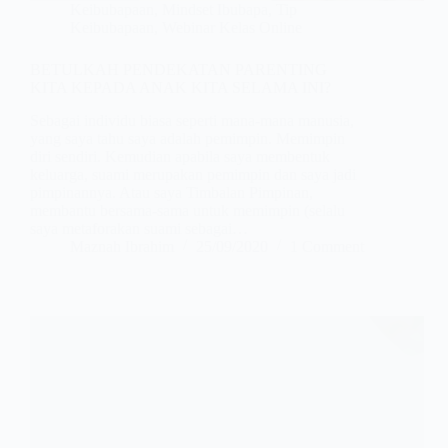
Keibubapaan
,
Mindset Ibubapa
,
Tip
Keibubapaan
,
Webinar Kelas Online
BETULKAH PENDEKATAN PARENTING
KITA KEPADA ANAK KITA SELAMA INI?
Sebagai individu biasa seperti mana-mana manusia,
yang saya tahu saya adalah pemimpin. Memimpin
diri sendiri. Kemudian apabila saya membentuk
keluarga, suami merupakan pemimpin dan saya jadi
pimpinannya. Atau saya Timbalan Pimpinan,
membantu bersama-sama untuk memimpin (selalu
saya metaforakan suami sebagai…
Maznah Ibrahim
25/09/2020
1 Comment