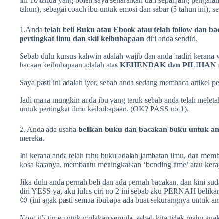
Ini 10 tanda yang boleh saya senaraikan dari sepanjang pengalam
tahun), sebagai coach ibu untuk emosi dan sabar (5 tahun ini), sep
1.Anda
telah beli Buku atau Ebook atau telah follow dan ba
pertingkat ilmu dan skil keibubapaan
diri anda sendiri.
Sebab dulu kursus kahwin adalah wajib dan anda hadiri kerana w
bacaan keibubapaan adalah atas
KEHENDAK dan PILIHAN se
Saya pasti ini adalah iyer, sebab anda sedang membaca artikel pe
Jadi mana mungkin anda ibu yang teruk sebab anda telah meleta
untuk pertingkat ilmu keibubapaan. (OK? PASS no 1).
2. Anda ada usaha
belikan buku dan bacakan buku untuk a
mereka.
Ini kerana anda telah tahu buku adalah jambatan ilmu, dan m
kosa katanya, membantu meningkatkan ‘bonding time’ atau kera
Jika dulu anda pernah beli dan ada pernah bacakan, dan kini sud
diri YESS ya, aku lulus ciri no 2 ini sebab aku PERNAH belika
😉 (ini agak pasti semua ibubapa ada buat sekurangnya untuk a
Now it’s time untuk mulakan semula, sebab kita tidak mahu anak