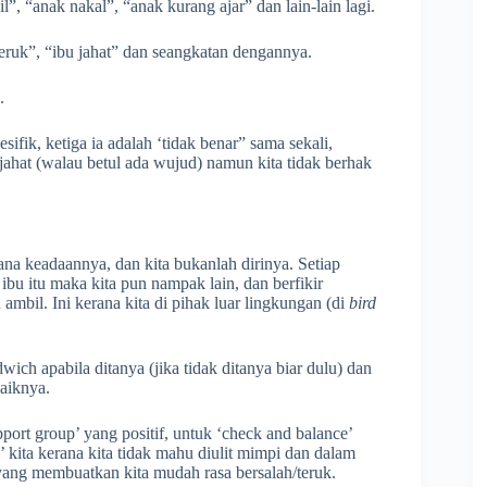
”, “anak nakal”, “anak kurang ajar” dan lain-lain lagi.
 teruk”, “ibu jahat” dan seangkatan dengannya.
.
esifik, ketiga ia adalah ‘tidak benar” sama sekali,
 jahat (walau betul ada wujud) namun kita tidak berhak
mana keadaannya, dan kita bukanlah dirinya. Setiap
f ibu itu maka kita pun nampak lain, dan berfikir
 ambil. Ini kerana kita di pihak luar lingkungan (di
bird
ch apabila ditanya (jika tidak ditanya biar dulu) dan
aiknya.
port group’ yang positif, untuk ‘check and balance’
kita kerana kita tidak mahu diulit mimpi dan dalam
ang membuatkan kita mudah rasa bersalah/teruk.