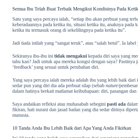
Semua Ibu Telah Buat Terbaik Mengikut Kondisinya Pada Ketik
Satu yang saya percaya ialah, “setiap ibu akan perbuat yang te
keberadaannya pada ketika itu, situasi ketika itu, anaknya pada ke
ketika itu termasuk orang di sekelilingnya pada ketika itu”.
Jadi tiada istilah yang “sangat teruk”, atau “salah betul”. Ia l
Sekiranya ibu-ibu ini
tidak mengakui
kepada diri saya yang mer
tahu kan? Jadi untuk apa mereka kongsi dengan saya? Pastinya j
‘feedback’ yang sesuai untuk perubahan diri.
Yang saya percaya ialah mereka adalah ibu yang lebih baik dari i
sedar pun yang diri dia ada perbuat silap (sebab
nature
/pembesara
dalam hatinya berkait matlamat keibubapaan: diri, pasangan da
Saya andaikan refleksi atau muhasabah sebegini
pasti ada
dalam 
fikiran, hati nurani dan jasad badan yang dia sedar dirinya dip
manusia.
10 Tanda Anda Ibu Lebih Baik dari Apa Yang Anda Fikirkan