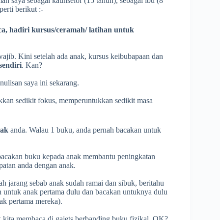
an saya sebagai kaunselor (15 tahun), sebagai ibu (8
erti berikut :-
ca, hadiri kursus/ceramah/ latihan untuk
ajib. Kini setelah ada anak, kursus keibubapaan dan
ndiri
. Kan?
nulisan saya ini sekarang.
kkan sedikit fokus, memperuntukkan sedikit masa
nak
anda. Walau 1 buku, anda pernah bacakan untuk
embacakan buku kepada anak membantu peningkatan
patan anda dengan anak.
ah jarang sebab anak sudah ramai dan sibuk, beritahu
n untuk anak pertama dulu dan bacakan untuknya dulu
nak pertama mereka).
 kita membaca di gajets berbanding buku fizikal. OK?