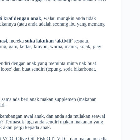
ti kraf dengan anak
, walau mungkin anda tidak
akukannya (atau anda adalah seorang ibu yang memang
nasi
, mereka
suka lakukan ‘aktiviti’
sesuatu,
ng, gam, kertas, krayon, warna, manik, kotak, play
ndiri dengan anak yang meminta-minta nak buat
 ‘loose’ dan buat sendiri (tepung, soda bikarbonat,
n sama ada beri anak makan supplemen (makanan
ri.
rkembangan awal anak, dan anda ada mulakan seawal
? Termasuk juga anda sendiri makan makanan yang
k akan pergi kepada anak.
ti VCO, Olive Oil, Fish Oil), Vit C, dan makanan sedia