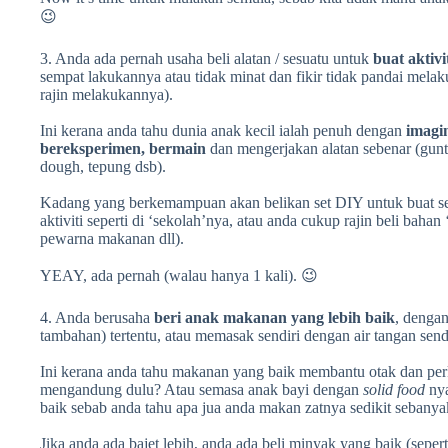
😉
3. Anda ada pernah usaha beli alatan / sesuatu untuk
buat aktivi
sempat lakukannya atau tidak minat dan fikir tidak pandai mel
rajin melakukannya).
Ini kerana anda tahu dunia anak kecil ialah penuh dengan
imagi
bereksperimen, bermain
dan mengerjakan alatan sebenar (gunti
dough, tepung dsb).
Kadang yang berkemampuan akan belikan set DIY untuk buat se
aktiviti seperti di ‘sekolah’nya, atau anda cukup rajin beli bahan
pewarna makanan dll).
YEAY, ada pernah (walau hanya 1 kali). 😉
4. Anda berusaha
beri anak makanan yang lebih baik
, denga
tambahan) tertentu, atau memasak sendiri dengan air tangan sendi
Ini kerana anda tahu makanan yang baik membantu otak dan pe
mengandung dulu? Atau semasa anak bayi dengan
solid food
nya
baik sebab anda tahu apa jua anda makan zatnya sedikit sebanya
Jika anda ada bajet lebih, anda ada beli minyak yang baik (seper