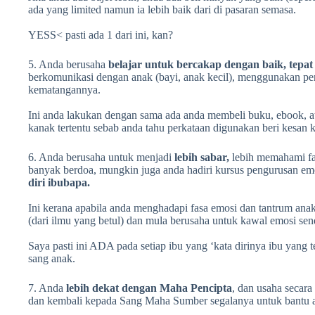
ada yang limited namun ia lebih baik dari di pasaran semasa.
YESS< pasti ada 1 dari ini, kan?
5. Anda berusaha
belajar untuk bercakap dengan baik, tepa
berkomunikasi dengan anak (bayi, anak kecil), menggunakan pen
kematangannya.
Ini anda lakukan dengan sama ada anda membeli buku, ebook, at
kanak tertentu sebab anda tahu perkataan digunakan beri kesan 
6. Anda berusaha untuk menjadi
lebih sabar,
lebih memahami fa
banyak berdoa, mungkin juga anda hadiri kursus pengurusan em
diri ibubapa.
Ini kerana apabila anda menghadapi fasa emosi dan tantrum an
(dari ilmu yang betul) dan mula berusaha untuk kawal emosi send
Saya pasti ini ADA pada setiap ibu yang ‘kata dirinya ibu yang te
sang anak.
7. Anda
lebih dekat dengan Maha Pencipta
, dan usaha secara 
dan kembali kepada Sang Maha Sumber segalanya untuk bantu 