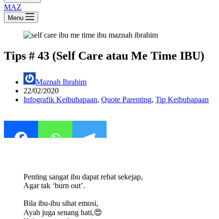
MAZ
Menu
Tips # 43 (Self Care atau Me Time IBU)
Maznah Ibrahim
22/02/2020
Infografik Keibubapaan
,
Quote Parenting
,
Tip Keibubapaan
Penting sangat ibu dapat rehat sekejap,
Agar tak ‘burn out’.
Bila ibu-ibu sihat emosi,
Ayah juga senang hati,😍