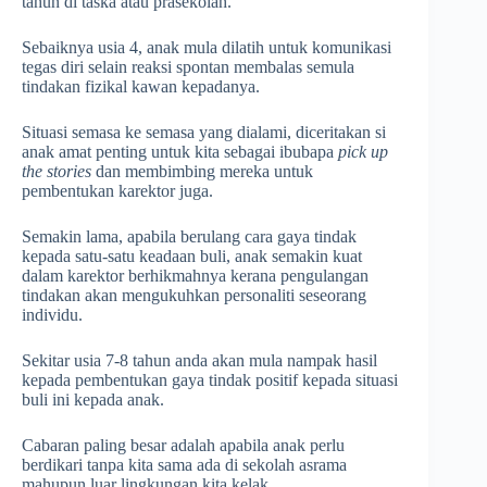
tahun di taska atau prasekolah.
Sebaiknya usia 4, anak mula dilatih untuk komunikasi
tegas diri selain reaksi spontan membalas semula
tindakan fizikal kawan kepadanya.
Situasi semasa ke semasa yang dialami, diceritakan si
anak amat penting untuk kita sebagai ibubapa
pick up
the stories
dan membimbing mereka untuk
pembentukan karektor juga.
Semakin lama, apabila berulang cara gaya tindak
kepada satu-satu keadaan buli, anak semakin kuat
dalam karektor berhikmahnya kerana pengulangan
tindakan akan mengukuhkan personaliti seseorang
individu.
Sekitar usia 7-8 tahun anda akan mula nampak hasil
kepada pembentukan gaya tindak positif kepada situasi
buli ini kepada anak.
Cabaran paling besar adalah apabila anak perlu
berdikari tanpa kita sama ada di sekolah asrama
mahupun luar lingkungan kita kelak.