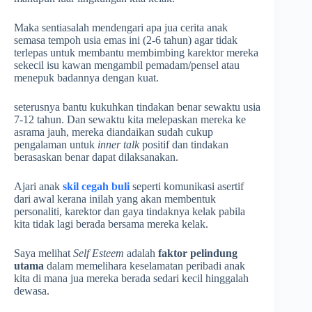
Maka sentiasalah mendengari apa jua cerita anak
semasa tempoh usia emas ini (2-6 tahun) agar tidak
terlepas untuk membantu membimbing karektor mereka
sekecil isu kawan mengambil pemadam/pensel atau
menepuk badannya dengan kuat.
seterusnya bantu kukuhkan tindakan benar sewaktu usia
7-12 tahun. Dan sewaktu kita melepaskan mereka ke
asrama jauh, mereka diandaikan sudah cukup
pengalaman untuk
inner talk
positif dan tindakan
berasaskan benar dapat dilaksanakan.
Ajari anak
skil cegah buli
seperti komunikasi asertif
dari awal kerana inilah yang akan membentuk
personaliti, karektor dan gaya tindaknya kelak pabila
kita tidak lagi berada bersama mereka kelak.
Saya melihat
Self Esteem
adalah
faktor pelindung
utama
dalam memelihara keselamatan peribadi anak
kita di mana jua mereka berada sedari kecil hinggalah
dewasa.