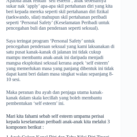
Apabila anak rendah ‘self esteem’, anak sebenarnya
sukar nak ‘apply’ apa-apa skil pertahanan diri yang kita
beri kepada mereka seperti skil pertahanan diri fizikal
(taekwando, silat) mahupun skil pertahanan peribadi
seperti ‘Personal Safety’ (Keselamatan Peribadi untuk
pencegahan buli dan penderaan seperti seksual).
Saya teringat program ‘Personal Safety’ untuk
pencegahan penderaan seksual yang kami laksanakan di
satu pusat kanak-kanak di jalanan ini tidak cukup
mampu membantu anak-anak ini daripada menjadi
mangsa eksploitasi seksual kerana aspek ‘self esteem’
yang memerlukan masa yang panjang dibentuk ini tidak
dapat kami beri dalam masa singkat walau sepanjang 8-
10 sesi.
Maka peranan ibu ayah dan penjaga utama kanak-
kanak dalam skala kecillah yang boleh membantu
pembentukan ‘self esteem’ ini.
Mari kita fahami sebab self esteem umpama perisai
kepada keselamatan peribadi anak-anak kita melalui 3
komponen berikut :