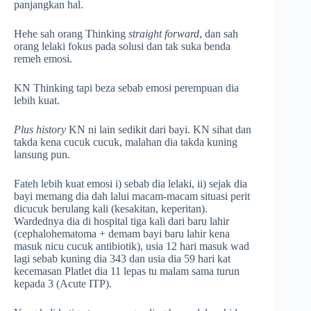
panjangkan hal.
Hehe sah orang Thinking
straight forward
, dan sah
orang lelaki fokus pada solusi dan tak suka benda
remeh emosi.
KN Thinking tapi beza sebab emosi perempuan dia
lebih kuat.
Plus history
KN ni lain sedikit dari bayi. KN sihat dan
takda kena cucuk cucuk, malahan dia takda kuning
lansung pun.
Fateh lebih kuat emosi i) sebab dia lelaki, ii) sejak dia
bayi memang dia dah lalui macam-macam situasi perit
dicucuk berulang kali (kesakitan, keperitan).
Wardednya dia di hospital tiga kali dari baru lahir
(cephalohematoma + demam bayi baru lahir kena
masuk nicu cucuk antibiotik), usia 12 hari masuk wad
lagi sebab kuning dia 343 dan usia dia 59 hari kat
kecemasan Platlet dia 11 lepas tu malam sama turun
kepada 3 (Acute ITP).