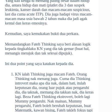
Yang kali ketiga tu memang paling besar dalam hidup
dia, antara hidup dan mati (platlet dia 3 dan suspek
leukimia, kanser darah dan macam-macam suspicious,
last dia cuma acute ITP). Dia juga hadapi virus macam-
macam masa usia bawah 2 tahun maka dia jadi agak
kental dan keras emosinya.
Kemudian, saya kemukakan bukti dua perkara.
Memandangkan Fateh Thinking saya beri alasan logik
kepada tingkahlaku KN yang dia tak gemar (buat hal,
menangis merajuk dan tak selesai dipujuk).
Ini dua point yang saya katakan kepada dia.
KN ialah Thinking juga macam Fateh. Orang
Thinking nak menang juga. Cuma dia Thinking
introvert maka apa dia nak, dalam hati, itulah
keputusan dia, orang luar pujuk atau pengaruhi
dia, dia taknak, memang dia takkan nak, dia keras
lagi. Beza Fateh Thinking ekstrovert, boleh lagi
Mummy pengaruhi. Nak mainan, Mummy
pengaruhi, Fateh boleh berubah keputusan, buat
Matematik, kawan bising, Fateh takleh fokus tapi