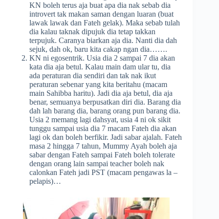
KN boleh terus aja buat apa dia nak sebab dia
introvert tak makan saman dengan luaran (buat
lawak lawak dan Fateh gelak). Maka sebab tulah
dia kalau taknak dipujuk dia tetap takkan
terpujuk. Caranya biarkan aja dia. Nanti dia dah
sejuk, dah ok, baru kita cakap ngan dia…….
KN ni egosentrik. Usia dia 2 sampai 7 dia akan
kata dia aja betul. Kalau main dam ular tu, dia
ada peraturan dia sendiri dan tak nak ikut
peraturan sebenar yang kita beritahu (macam
main Sahibba haritu). Jadi dia aja betul, dia aja
benar, semuanya berpusatkan diri dia. Barang dia
dah lah barang dia, barang orang pun barang dia.
Usia 2 memang lagi dahsyat, usia 4 ni ok sikit
tunggu sampai usia dia 7 macam Fateh dia akan
lagi ok dan boleh berfikir. Jadi sabar ajalah. Fateh
masa 2 hingga 7 tahun, Mummy Ayah boleh aja
sabar dengan Fateh sampai Fateh boleh tolerate
dengan orang lain sampai teacher boleh nak
calonkan Fateh jadi PST (macam pengawas la –
pelapis)…