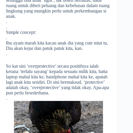
sehingga rasa amat ‘tight’, tak boleh bernafas, tiada
ruang untuk diberi peluang dan kebebasan dalam ruang
lingkung yang mungkin perlu untuk perkembangan si
anak.
.
.
Simple concept:
.
Ibu ayam marah kita kacau anak dia yang cute miut tu,
Dia akan kejar dan patuk patuk kita, kan.
.
So kat sini ‘overprotective’ secara positifnya ialah
kerana ‘terlalu sayang’ kepada sesuatu milik kita, hatta
laptop mahal kita ke, handphone mahal kita ke, apatah
lagi anak kita sendiri. Di sini bermaksud, ‘protective’
adalah okay, ‘overprotective’ yang tidak okay. Apa-apa
pun perlu besederhana.
.