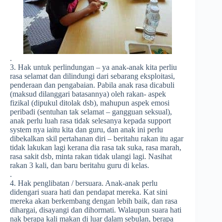
.
3. Hak untuk perlindungan – ya anak-anak kita perliu
rasa selamat dan dilindungi dari sebarang eksploitasi,
penderaan dan pengabaian. Pabila anak rasa dicabuli
(maksud dilanggari batasannya) oleh rakan- aspek
fizikal (dipukul ditolak dsb), mahupun aspek emosi
peribadi (sentuhan tak selamat – gangguan seksual),
anak perlu luah rasa tidak selesanya kepada support
system nya iaitu kita dan guru, dan anak ini perlu
dibekalkan skil pertahanan diri – beritahu rakan itu agar
tidak lakukan lagi kerana dia rasa tak suka, rasa marah,
rasa sakit dsb, minta rakan tidak ulangi lagi. Nasihat
rakan 3 kali, dan baru beritahu guru di kelas.
.
4. Hak penglibatan / bersuara. Anak-anak perlu
didengari suara hati dan pendapat mereka. Kat sini
mereka akan berkembang dengan lebih baik, dan rasa
dihargai, disayangi dan dihormati. Walaupun suara hati
nak berapa kali makan di luar dalam sebulan, berapa