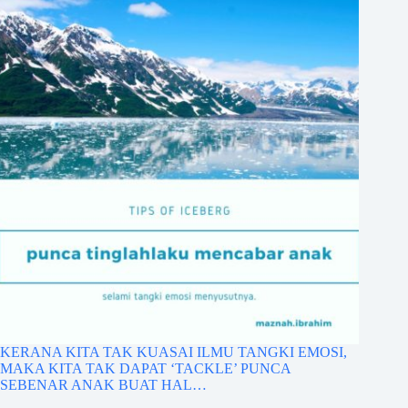
KERANA KITA TAK KUASAI ILMU TANGKI EMOSI,
MAKA KITA TAK DAPAT ‘TACKLE’ PUNCA
SEBENAR ANAK BUAT HAL…