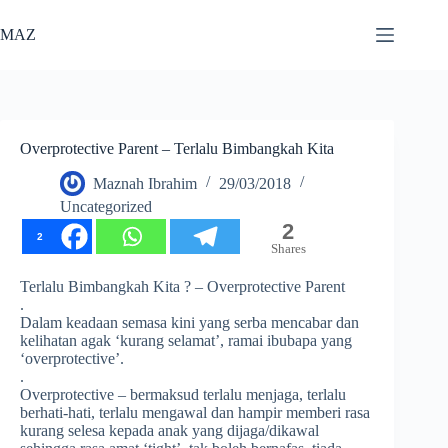
Skip
to
MAZ
content
Overprotective Parent – Terlalu Bimbangkah Kita
Maznah Ibrahim
29/03/2018
Uncategorized
2
2
Shares
Terlalu Bimbangkah Kita ? – Overprotective Parent
.
Dalam keadaan semasa kini yang serba mencabar dan
kelihatan agak ‘kurang selamat’, ramai ibubapa yang
‘overprotective’.
.
Overprotective – bermaksud terlalu menjaga, terlalu
berhati-hati, terlalu mengawal dan hampir memberi rasa
kurang selesa kepada anak yang dijaga/dikawal