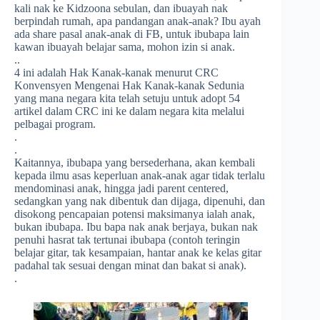
kali nak ke Kidzoona sebulan, dan ibuayah nak
berpindah rumah, apa pandangan anak-anak? Ibu ayah
ada share pasal anak-anak di FB, untuk ibubapa lain
kawan ibuayah belajar sama, mohon izin si anak.
..
4 ini adalah Hak Kanak-kanak menurut CRC
Konvensyen Mengenai Hak Kanak-kanak Sedunia
yang mana negara kita telah setuju untuk adopt 54
artikel dalam CRC ini ke dalam negara kita melalui
pelbagai program.
.
.
Kaitannya, ibubapa yang bersederhana, akan kembali
kepada ilmu asas keperluan anak-anak agar tidak terlalu
mendominasi anak, hingga jadi parent centered,
sedangkan yang nak dibentuk dan dijaga, dipenuhi, dan
disokong pencapaian potensi maksimanya ialah anak,
bukan ibubapa. Ibu bapa nak anak berjaya, bukan nak
penuhi hasrat tak tertunai ibubapa (contoh teringin
belajar gitar, tak kesampaian, hantar anak ke kelas gitar
padahal tak sesuai dengan minat dan bakat si anak).
.