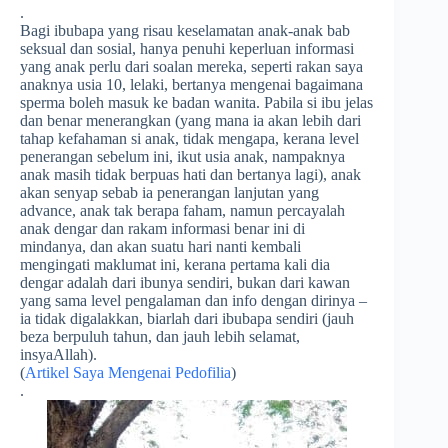
.
Bagi ibubapa yang risau keselamatan anak-anak bab
seksual dan sosial, hanya penuhi keperluan informasi
yang anak perlu dari soalan mereka, seperti rakan saya
anaknya usia 10, lelaki, bertanya mengenai bagaimana
sperma boleh masuk ke badan wanita. Pabila si ibu jelas
dan benar menerangkan (yang mana ia akan lebih dari
tahap kefahaman si anak, tidak mengapa, kerana level
penerangan sebelum ini, ikut usia anak, nampakn
ya
anak masih tidak berpuas hati dan bertanya lagi), anak
akan senyap sebab ia penerangan lanjutan yang
advance, anak tak berapa faham, namun percayalah
anak dengar dan rakam informasi benar ini di
mindanya, dan akan suatu hari nanti kembali
mengingati maklumat ini, kerana pertama kali dia
dengar adalah dari ibunya sendiri, bukan dari kawan
yang sama level pengalaman dan info dengan dirinya –
ia tidak digalakkan, biarlah dari ibubapa sendiri (jauh
beza berpuluh tahun, dan jauh lebih selamat,
insyaAllah).
(
Artikel Saya Mengenai Pedofilia
)
.