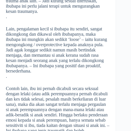
trauma anak lain. – Jadi kurang sesuai diteruskan,
ibubapa ini perlu jalani terapi untuk mengurangkan
kesan traumanya.
.
Lain, pengalaman kecil si ibubapa itu sendiri, sangat
dikongkong dan dikawal oleh ibubapanya, maka
ibubapa ini mungkin akan sedikit ‘loose’ – iaitu kurang
mengongkong / overprotective kepada anaknya pula.
Jadi agak longgar sedikit namun masih bertindak
menjaga, dan memantau si anak kerana sudah rasa
kesan menjadi seorang anak yang terlalu dikongkong
ibubapanya. – Ini ibubapa yang positif dan proaktif,
bersederhana.
.
Contoh lain, ibu ini pernah dicabuli secara seksual
dengan lelaki (atau adik perempuannya pernah dicabuli
dan kes tidak selesai, pesalah masih berkeliaran di luar
sana), maka dia akan sangat terlalu menjaga pergaulan
si anak perempuannya dengan mana-mana lelaki atau
adik-beradik si anak sendiri. Hingga berlaku penderaan
emosi kepada si anak perempuan, hanya semata sebab
sensitiviti si ibu, tiada kaitan dengan situasi si anak ini. –
Ini ibubapa yang jenis traumatik dan boleh