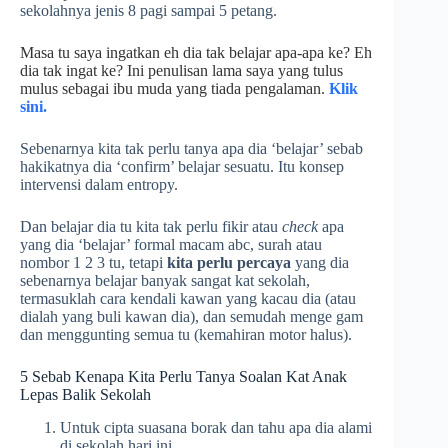
sekolahnya jenis 8 pagi sampai 5 petang.
Masa tu saya ingatkan eh dia tak belajar apa-apa ke? Eh
dia tak ingat ke? Ini penulisan lama saya yang tulus
mulus sebagai ibu muda yang tiada pengalaman.
Klik
sini.
Sebenarnya kita tak perlu tanya apa dia ‘belajar’ sebab
hakikatnya dia ‘confirm’ belajar sesuatu. Itu konsep
intervensi dalam entropy.
Dan belajar dia tu kita tak perlu fikir atau
check
apa
yang dia ‘belajar’ formal macam abc, surah atau
nombor 1 2 3 tu, tetapi
kita perlu percaya
yang dia
sebenarnya belajar banyak sangat kat sekolah,
termasuklah cara kendali kawan yang kacau dia (atau
dialah yang buli kawan dia), dan semudah menge gam
dan menggunting semua tu (kemahiran motor halus).
5 Sebab Kenapa Kita Perlu Tanya Soalan Kat Anak
Lepas Balik Sekolah
Untuk cipta suasana borak dan tahu apa dia alami
di sekolah hari ini