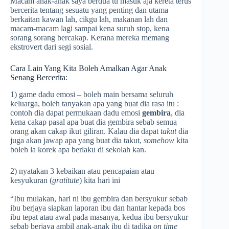
Macam anak-anak saya berdua tu masuk aja kereta terus
bercerita tentang sesuatu yang penting dan utama
berkaitan kawan lah, cikgu lah, makanan lah dan
macam-macam lagi sampai kena suruh stop, kena
sorang sorang bercakap. Kerana mereka memang
ekstrovert dari segi sosial.
Cara Lain Yang Kita Boleh Amalkan Agar Anak
Senang Bercerita:
1) game dadu emosi – boleh main bersama seluruh
keluarga, boleh tanyakan apa yang buat dia rasa itu :
contoh dia dapat permukaan dadu emosi
gembira
, dia
kena cakap pasal apa buat dia gembira sebab semua
orang akan cakap ikut giliran. Kalau dia dapat
takut
dia
juga akan jawap apa yang buat dia takut,
somehow
kita
boleh la korek apa berlaku di sekolah kan.
2) nyatakan 3 kebaikan atau pencapaian atau
kesyukuran (
gratitute
) kita hari ini
“Ibu mulakan, hari ni ibu gembira dan bersyukur sebab
ibu berjaya siapkan laporan ibu dan hantar kepada bos
ibu tepat atau awal pada masanya, kedua ibu bersyukur
sebab berjaya ambil anak-anak ibu di tadika
on time