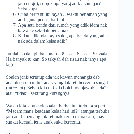
jadi cikgu), subjek apa yang adik akan ajar?
Sebab apa.
Cuba beritahu ibu/ayah 3 waktu berlainan yang
adik guna pensel hari ini.
Apa satu benda dari rumah yang adik idam nak
bawa ke sekolah bersama?
Kalau adik ada kayu sakti, apa benda yang adik
nak ada dalam kelas adik?
Jumlah soalan pilihan anda = 8 + 8 + 6 + 8 = 30 soalan.
Ha banyak tu kan. So takyah dah risau nak tanya apa
lagi.
Soalan jenis tertutup ada tak kawan menangis dsb
adalah sesuai untuk anak yang tak reti bercerita sangat
(introvert). Sebab kita nak dia boleh menjawab “ada”
atau “tidak”, sekurang-kurangnya.
Walau kita tahu elok soalan berbentuk terbuka seperti
“Macam mana keadaan kelas hari ini?” (sangat terbuka
jadi anak memang tak reti nak cerita mana satu, luas
sangat kecuali jenis anak suka bercerita).