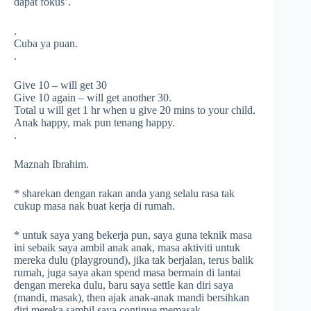
dapat fokus’.
.
Cuba ya puan.
.
Give 10 – will get 30
Give 10 again – will get another 30.
Total u will get 1 hr when u give 20 mins to your child.
Anak happy, mak pun tenang happy.
.
Maznah Ibrahim.
* sharekan dengan rakan anda yang selalu rasa tak
cukup masa nak buat kerja di rumah.
* untuk saya yang bekerja pun, saya guna teknik masa
ini sebaik saya ambil anak anak, masa aktiviti untuk
mereka dulu (playground), jika tak berjalan, terus balik
rumah, juga saya akan spend masa bermain di lantai
dengan mereka dulu, baru saya settle kan diri saya
(mandi, masak), then ajak anak-anak mandi bersihkan
diri mereka sambil saya continue memasak.