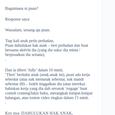
Bagaimana ni puan?
Response saya:
Wassalam, senang aja puan.
Tiap kali anak perlu perhatian,
Puan dahulukan hak anak – beri perhatian dan buat
bersama aktiviti dia (yang dia suka/ dia minta /
berpusatkan dia semata),
.
Dan ia diberi ‘fully’ dalam 10 minit,
‘Then’ beritahu anak (anak-anak ini), puan ada kerja
sebentar (atau nak memasak sebentar, nak mandi
sebentar dll) – boleh tinggalkan dia (atau mereka)
habiskan kerja yang dia dah seronok ‘engage’ buat
contoh conteng/lukis buku, merangkak lompat-lompat
halangan, atau tonton video ringkas dalam 15 minit.
.
Key nya- DAHULUKAN HAK ANAK,