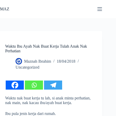
Skip
to
MAZ
content
Waktu Ibu Ayah Nak Buat Kerja Tulah Anak Nak
Perhatian
Maznah Ibrahim
18/04/2018
Uncategorized
Waktu nak buat kerja tu lah, si anak minta perhatian,
nak main, nak kacau ibu/ayah buat kerja.
Ibu pula jenis kerja dari rumah.