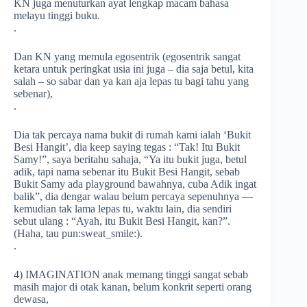
KN juga menuturkan ayat lengkap macam bahasa
melayu tinggi buku.
.
Dan KN yang memula egosentrik (egosentrik sangat
ketara untuk peringkat usia ini juga – dia saja betul, kita
salah – so sabar dan ya kan aja lepas tu bagi tahu yang
sebenar),
.
Dia tak percaya nama bukit di rumah kami ialah ‘Bukit
Besi Hangit’, dia keep saying tegas : “Tak! Itu Bukit
Samy!”, saya beritahu sahaja, “Ya itu bukit juga, betul
adik, tapi nama sebenar itu Bukit Besi Hangit, sebab
Bukit Samy ada playground bawahnya, cuba Adik ingat
balik”, dia dengar walau belum percaya sepenuhnya —
kemudian tak lama lepas tu, waktu lain, dia sendiri
sebut ulang : “Ayah, itu Bukit Besi Hangit, kan?”.
(Haha, tau pun
:sweat_smile:
).
.
4) IMAGINATION anak memang tinggi sangat sebab
masih major di otak kanan, belum konkrit seperti orang
dewasa,