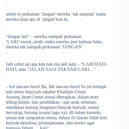
.
sebab tu perkataan ‘Jangan’ mereka ‘tak nampak’ maka
mereka buat apa di ‘jangan’kan tu,
.
“Jangan lari” – mereka nampak perkataan
‘LARI’
:sweat_smile:
maka mereka pun larilaaa haha,
mereka tak nampak perkataan ‘JANGAN’
.
Jadi sebut aja apa kita nak dia jadi iaitu – “LARI HATI-
HATI, atau “JALAN SAJA TAKYAH LARI…”
.
– bot macam huruf Ba, Itik macam huruf Ya (ni teringat
kad imbas hijayyah sahabat Khadijah Ghani
:kissing_heart:
) amat sesuai diterapkan, dalam story
telling harian, dan pendidikan / ajar anak seharian,
masukkan konsep imaginasi banyak-banyak, semut
bercakap, burung nyanyi lagu xyz dll dalam konteks
sesuai nak sampaikan mesej, dalam Al Quran Allah beri
banyak metafor
a, perumpamaan, dan stories agar
manusia faham…. kan?