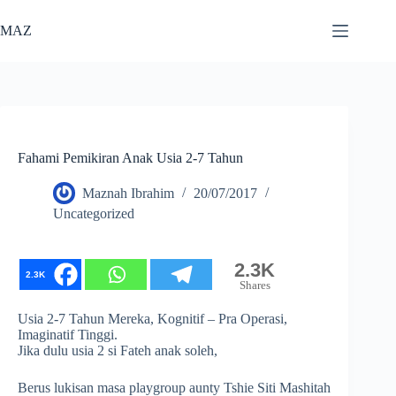
Skip
to
MAZ
content
Fahami Pemikiran Anak Usia 2-7 Tahun
Maznah Ibrahim
20/07/2017
Uncategorized
2.3K
2.3K
Shares
Usia 2-7 Tahun Mereka, Kognitif – Pra Operasi,
Imaginatif Tinggi.
Jika dulu usia 2 si Fateh anak soleh,
Berus lukisan masa playgroup aunty Tshie Siti Mashitah