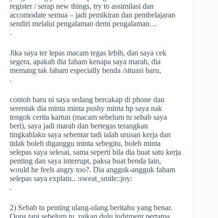
register / serap new things, try to assimilasi dan
accomodate semua – jadi pemikiran dan pembelajaran
sendiri melalui pengalaman demi pengalaman…
.
Jika saya ter lepas macam tegas lebih, dan saya cek
segera, apakah dia faham kenapa saya marah, dia
memang tak faham especially benda /situasi baru,
.
contoh baru ni saya sedang bercakap di phone dan
serentak dia minta minta pushy minta hp saya nak
tengok cerita kartun (macam sebelum tu sebab saya
beri), saya jadi marah dan bertegas terangkan
tingkahlaku saya sebentar tadi ialah urusan kerja dan
tidak boleh diganggu minta sebegitu, boleh minta
selepas saya selesai, sama seperti bila dia buat satu kerja
penting dan saya interrupt, paksa buat benda lain,
would he feels angry too?. Dia angguk-angguk faham
selepas saya explain..
:sweat_smile:
:joy:
.
2) Sebab tu penting ulang-ulang beritahu yang benar.
Oops tapi sebelum tu, raikan dulu judgment pertama