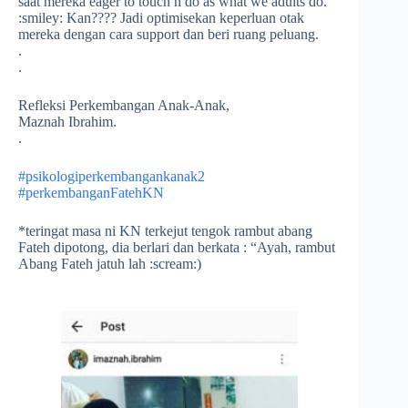
saat mereka eager to touch n do as what we adults do.
:smiley:
Kan???? Jadi optimisekan keperluan otak
mereka dengan cara support dan beri ruang peluang.
.
.
Refleksi Perkembangan Anak-Anak,
Maznah Ibrahim.
.
#psikologiperkembangankanak2
#perkembanganFatehKN
*teringat masa ni KN terkejut tengok rambut abang
Fateh dipotong, dia berlari dan berkata : “Ayah, rambut
Abang Fateh jatuh lah
:scream:
)