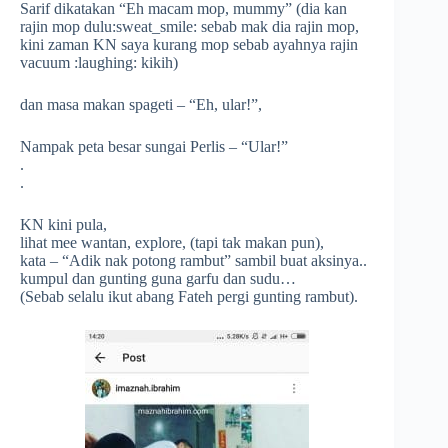
Sarif dikatakan “Eh macam mop, mummy” (dia kan
rajin mop dulu
:sweat_smile:
sebab mak dia rajin mop,
kini zaman KN saya kurang mop sebab ayahnya rajin
vacuum
:laughing:
kikih)
dan masa makan spageti – “Eh, ular!”,
Nampak peta besar sungai Perlis – “Ular!”
.
.
KN kini pula,
lihat mee wantan, explore, (tapi tak makan pun),
kata – “Adik nak potong rambut” sambil buat aksinya..
kumpul dan gunting guna garfu dan sudu…
(Sebab selalu ikut abang Fateh pergi gunting rambut).