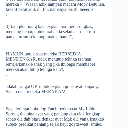
mereka – “Waaah adik nampak macam Mop? Betullah,
kreatif betul adik ni. Ini, namanya brush, beeerus”.
.
3) Jadi jika orang kata explanation perlu ringkas,
memang benar, untuk arahan keselamatan – “stop
panjat, turun sekarang, mama bantu”,
.
NAMUN untuk saat mereka BERSEDIA
MENDENGAR, tidak menutup telinga (zaman
remaja/kanak-kanak yang jika ibubapa membebel
mereka akan tutup telinga kan?),
.
adalah sangat OK untuk explain guna ayat panjang.
Sebab otak mereka MERAKAM.
.
Saya teringat buku log Fateh berkenaan My Little
Sprout, dia bina ayat yang panjang dan elok lengkap
sebab dia dah biasa dengar ayat Mak dia yang lengkap
subjek predikat panjang sejak bayi
:joy:
:sweat_smile:
.