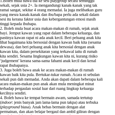
1.Boleh mula bawa dia ke sesi playgroup secara seminggu
sekali, sejak usia 2+. Ia mengandungi kanak-kanak yang tak
ramai sangat, sekitar 4 orang memadai. Ia juga melibatkan guru
yang mesra kanak-kanak dan ibu/bapa perlu ada sekali dalam
sesi itu kerana faktor usia dan kebergantungan emosi masih
tinggi kepada ibubapa.
2. Boleh mula buat acara makan-makan di rumah, sejak anak
bayi. Jemput kawan yang rapat dalam beberapa keluarga, dan
pastinya kawan rapat ni ada anak kecil. Beri peluang anak kita
lihat bagaimana kita bersosial dengan kawan baik kita (sesama
dewasa), dan beri peluang anak kita bersosial dengan anak
kawan kita, dalam persekitaran yang terkawal iaitu di rumah
kita sendiri. Sesama lingkungan kawan kita ni, kurang risiko
‘judgement’ kerana sama-sama fahami anak kecil dan kenal
rapat ibubapanya.
3. Juga boleh bawa anak ke acara makan-makan di rumah
kawan baik kita pula. Bertukar-tukar rumah. Acara ni sebulan
sekali pun dah memadai. Anda akan dapati dalam beberapa kali
acara makan-makan pun anak akan mula meningkat minat
terhadap pergaulan sosial luar dari ruang lingkup keluarga
kecilnya sendiri.
4. Boleh bawa ke tempat bermain awam, samada tertutup
(
indoor
: jenis banyak jam lama-lama pun takpa) atau terbuka
(
playground
biasa). Anak bebas bermain dengan alat
permainan, dan akan belajar bergaul dan ambil giliran dengan