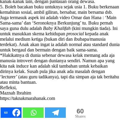
kanak-kanak lain, dengan pantauan orang dewasa.
5. Boleh bacakan buku untuknya sejak usia 1. Buku berkenaan
kemahiran sosial, ambil giliran, bersabar, main bersama dsb.
Juga termasuk aspek ini adalah video Omar dan Hana : ‘Main
Sama-sama’ dan ‘Seronoknya Berkunjung’ tu. Buku pernah
saya guna dulu adalah
Baby Khalifah
(kini mungkin tiada). Ini
untuk masukkan skema kehidupan
prosocial
kepada anak
melalui medium ketiga (bukan diri dan ibubapa/manusia
terdekat). Anak akan ingat ia adalah normal atau standard dunia
untuk bergaul dan bermain dengan baik sama-sama.
*Hakikatnya di dunia sebenar dewasa kelak memang ada aja
manusia introvert dengan dunianya sendiri. Namun apa yang
kita nak induce kan adalah skil tambahan untuk kebaikan
dirinya kelak. Susah pula jika anak ada masalah dengan
‘lecturer’ (atau guru tadikanya), tapi dia simpan aja tak beritahu
atau minta bantuan.
Refleksi,
Maznah Ibrahim
https://taknakmarahanak.com
60
60
Shares