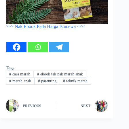
>>> Nak Ebook Pada Harga Istimewa <<<
Tags
#
cara marah
#
ebook tak nak marah anak
#
marah anak
#
parenting
#
teknik marah
PREVIOUS
NEXT