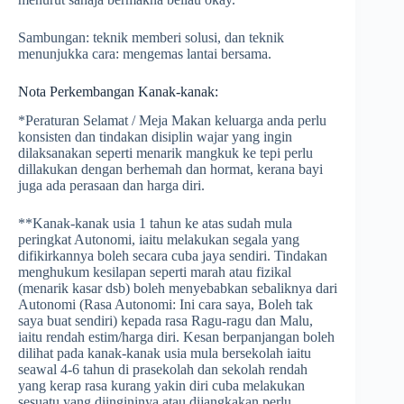
Sambungan: teknik memberi solusi, dan teknik
menunjukka cara: mengemas lantai bersama.
Nota Perkembangan Kanak-kanak:
*Peraturan Selamat / Meja Makan keluarga anda perlu
konsisten dan tindakan disiplin wajar yang ingin
dilaksanakan seperti menarik mangkuk ke tepi perlu
dillakukan dengan berhemah dan hormat, kerana bayi
juga ada perasaan dan harga diri.
**Kanak-kanak usia 1 tahun ke atas sudah mula
peringkat Autonomi, iaitu melakukan segala yang
difikirkannya boleh secara cuba jaya sendiri. Tindakan
menghukum kesilapan seperti marah atau fizikal
(menarik kasar dsb) boleh menyebabkan sebaliknya dari
Autonomi (Rasa Autonomi: Ini cara saya, Boleh tak
saya buat sendiri) kepada rasa Ragu-ragu dan Malu,
iaitu rendah estim/harga diri. Kesan berpanjangan boleh
dilihat pada kanak-kanak usia mula bersekolah iaitu
seawal 4-6 tahun di prasekolah dan sekolah rendah
yang kerap rasa kurang yakin diri cuba melakukan
sesuatu yang diingininya atau dijangkakan perlu