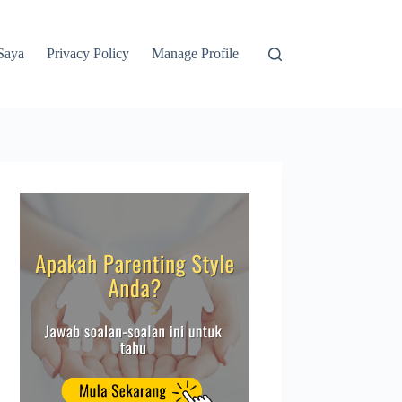
Saya
Privacy Policy
Manage Profile