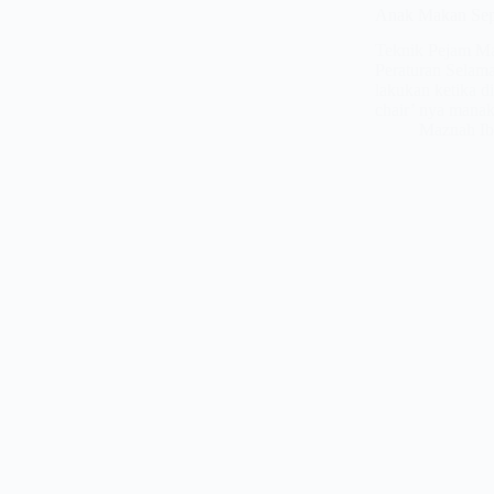
Anak Makan Se
Teknik Pejam Ma
Peraturan Selama
lakukan ketika d
chair’ nya mana
Maznah Ib