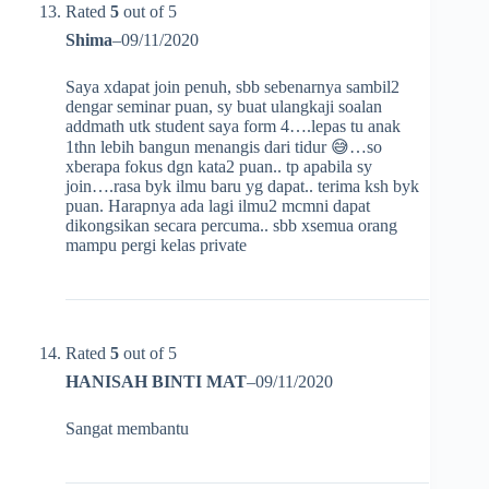
Rated
5
out of 5
Shima
–
09/11/2020
Saya xdapat join penuh, sbb sebenarnya sambil2
dengar seminar puan, sy buat ulangkaji soalan
addmath utk student saya form 4….lepas tu anak
1thn lebih bangun menangis dari tidur 😅…so
xberapa fokus dgn kata2 puan.. tp apabila sy
join….rasa byk ilmu baru yg dapat.. terima ksh byk
puan. Harapnya ada lagi ilmu2 mcmni dapat
dikongsikan secara percuma.. sbb xsemua orang
mampu pergi kelas private
Rated
5
out of 5
HANISAH BINTI MAT
–
09/11/2020
Sangat membantu