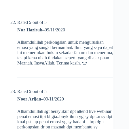
Rated
5
out of 5
Nur Hazirah
–
09/11/2020
Alhamdulillah perkongsian untuk menguruskan
emosi yang sangat bermanfaat. Ilmu yang saya dapat
ini memerlukan bukan sekadar faham dan menerima,
tetapi kena ubah tindakan seperti yang di ajar puan
Maznah. InsyaAllah. Terima kasih. 🙂
Rated
5
out of 5
Noor Arijan
–
09/11/2020
Alhamdulillah sgt bersyukur dpt attend live webinar
penat emosi ttpi bhgia..bnyk ilmu yg sy dpt..n sy dpt
knal psti ap penat emosi yg sy hadapi…hrp dgn
perkongsian dr pn maznah dpt membantu sy