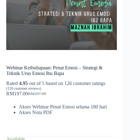
Webinar Keibubapaan: Penat Emosi – Strategi &
Teknik Urus Emosi Ibu Bapa
Rated
4.95
out of 5 based on
126
customer ratings
(
126
customer reviews)
RM
197.00
RM
297.00
Original
Current
price
price
Akses Webinar Penat Emosi selama 180 hari
was:
is:
Akses Nota PDF
RM297.00.
RM197.00.
Available