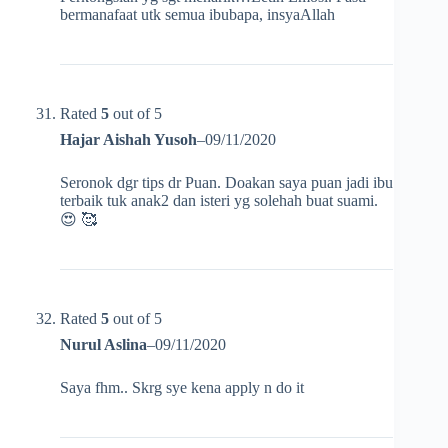
bermanafaat utk semua ibubapa, insyaAllah
Rated
5
out of 5
Hajar Aishah Yusoh
–
09/11/2020
Seronok dgr tips dr Puan. Doakan saya puan jadi ibu
terbaik tuk anak2 dan isteri yg solehah buat suami.
😍 🥰
Rated
5
out of 5
Nurul Aslina
–
09/11/2020
Saya fhm.. Skrg sye kena apply n do it