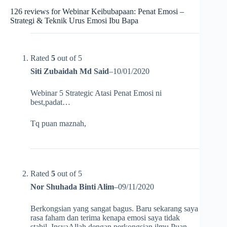
126 reviews for
Webinar Keibubapaan: Penat Emosi –
Strategi & Teknik Urus Emosi Ibu Bapa
Rated
5
out of 5
Siti Zubaidah Md Said
–
10/01/2020
Webinar 5 Strategic Atasi Penat Emosi ni
best,padat…
Tq puan maznah,
Rated
5
out of 5
Nor Shuhada Binti Alim
–
09/11/2020
Berkongsian yang sangat bagus. Baru sekarang saya
rasa faham dan terima kenapa emosi saya tidak
stabil. InsyaAllah dengan perkongsian ilmu Puan