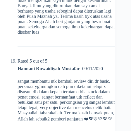
tidak mengizinkan saya untuk dengar keseluruhan.
Banyak ilmu yang diturunkan dan saya amat
berharap yang usaha sebegini dapat diteruskan lagi
oleh Puan Maznah ya. Terima kasih byk atas usaha
puan. Semoga Allah beri ganjaran yang besar buat
puan sekeluarga dan semoga ilmu kekeluargan dapat
disebar luas
Rated
5
out of 5
Hannani Ruwaidiyah Mustafar
–
09/11/2020
sangat membantu utk kembali review diri dr basic.
perkara2 yg mungkin dah pun diketahui tetapi x
disusun di dalam kepala terutama bila stuck dalam
penat emosi. sangat bermanfaat utk reflect dan
betulkan satu per satu. perkongsian yg sangat lembut
tetapi tepat, very objective dan mencetus detik hati.
Masyaallah tabarakallah. Terima kasih banyak puan,
Allah lah sebaik2 pemberi ganjaran ❤️🧡💛💚💙💜