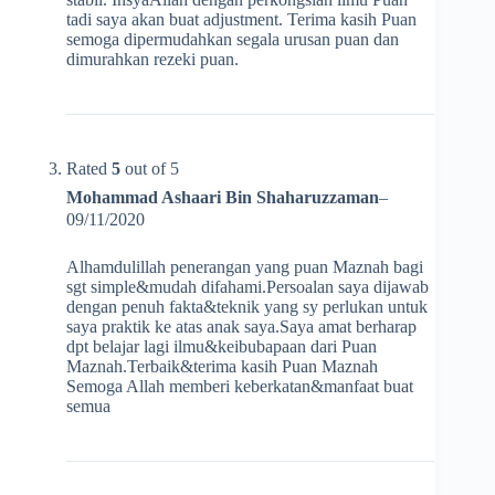
tadi saya akan buat adjustment. Terima kasih Puan
semoga dipermudahkan segala urusan puan dan
dimurahkan rezeki puan.
Rated
5
out of 5
Mohammad Ashaari Bin Shaharuzzaman
–
09/11/2020
Alhamdulillah penerangan yang puan Maznah bagi
sgt simple&mudah difahami.Persoalan saya dijawab
dengan penuh fakta&teknik yang sy perlukan untuk
saya praktik ke atas anak saya.Saya amat berharap
dpt belajar lagi ilmu&keibubapaan dari Puan
Maznah.Terbaik&terima kasih Puan Maznah
Semoga Allah memberi keberkatan&manfaat buat
semua