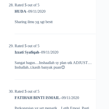
Rated
5
out of 5
HUDA
–
09/11/2020
Sharing ilmu yg sgt bestt
Rated
5
out of 5
Izzati Syafiqah
–
09/11/2020
Sangat bagus…Inshaallah sy plan utk ADJUST…
Inshallah..t.kasih banyak puan😊
Rated
5
out of 5
FATIHAH BINTI ISMAIL
–
09/11/2020
Perkongsian yg sgt menarik…Letih Emosi. Pasti