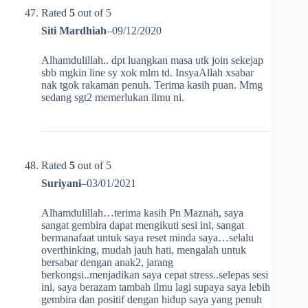
Rated
5
out of 5
Siti Mardhiah
–
09/12/2020
Alhamdulillah.. dpt luangkan masa utk join sekejap
sbb mgkin line sy xok mlm td. InsyaAllah xsabar
nak tgok rakaman penuh. Terima kasih puan. Mmg
sedang sgt2 memerlukan ilmu ni.
Rated
5
out of 5
Suriyani
–
03/01/2021
Alhamdulillah…terima kasih Pn Maznah, saya
sangat gembira dapat mengikuti sesi ini, sangat
bermanafaat untuk saya reset minda saya…selalu
overthinking, mudah jauh hati, mengalah untuk
bersabar dengan anak2, jarang
berkongsi..menjadikan saya cepat stress..selepas sesi
ini, saya berazam tambah ilmu lagi supaya saya lebih
gembira dan positif dengan hidup saya yang penuh