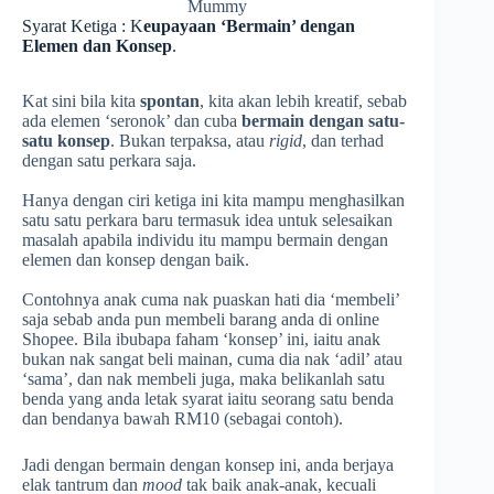
Mummy
Syarat Ketiga : K
eupayaan ‘Bermain’ dengan
Elemen dan Konsep
.
Kat sini bila kita
spontan
, kita akan lebih kreatif, sebab
ada elemen ‘seronok’ dan cuba
bermain dengan satu-
satu konsep
. Bukan terpaksa, atau
rigid
, dan terhad
dengan satu perkara saja.
Hanya dengan ciri ketiga ini kita mampu menghasilkan
satu satu perkara baru termasuk idea untuk selesaikan
masalah apabila individu itu mampu bermain dengan
elemen dan konsep dengan baik.
Contohnya anak cuma nak puaskan hati dia ‘membeli’
saja sebab anda pun membeli barang anda di online
Shopee. Bila ibubapa faham ‘konsep’ ini, iaitu anak
bukan nak sangat beli mainan, cuma dia nak ‘adil’ atau
‘sama’, dan nak membeli juga, maka belikanlah satu
benda yang anda letak syarat iaitu seorang satu benda
dan bendanya bawah RM10 (sebagai contoh).
Jadi dengan bermain dengan konsep ini, anda berjaya
elak tantrum dan
mood
tak baik anak-anak, kecuali