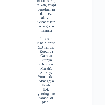
ini kita sering
raikan, tetapi
pengluahan
dari segi
aktiviti
‘kreatif’ lain
sering kita
halang)
Lukisan
Khairunnisa
5.3 Tahun,
Rupanya
Gambar
Dirinya
(Bereben
Merah),
Adiknya
Yumna dan
Abangnya
Fateh.
(Dia
gunting dan
tampal di
pintu,