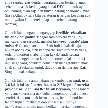
anda sangat jelas dengan peraturan dan beritahu anak
sebelum masuk kedai, yang kedai DIY ini untuk ayah
beli barang ayah saja dan bukan barang anak-anak ayah
(InsyaAllah ok saja bila peraturan jelas dan keadilan ada
untuk waktu lain mereka dapat membeli barang
mereka).
Contoh lain dengan menganggap
berfikir selesaikan
isu anak bergaduh
sebagai satu perkara yang ‘joy’
mencabar dan seronok, melalui
keyword
‘puzzle’ atau
‘misteri’
(kenapa anak no. 3 ini buli kakak dia aja
bukan abang dia, atau kenapa dia suka offkan tv yang
sedang ditonton si abang dan kakak) anda secara
spontan mengeluarkan karektor comel kelakar terus jadi
raja singa yang bersuara comel dan mengarahkan anak
anak singa sekalian untuk duduk dan dengar apa Raja
Singa ini nak cakap……
Contoh lain, bila anda faham perkembangan a
nak usia
3-6 ialah inisiatif berusaha, usia 2-7 kognitif mereka
pre-operasi, dan usia 0-7 fitrah bermain,
anda faham
yang anak berusaha nak cuba mengemop, buat air susu
sendiri, dan cuma nak bermain saja, belum betul-betul
faham tujuan, matlamat dan konsep seluruhnya
mop/vacuum rumah, maka berikan mereka mengemop