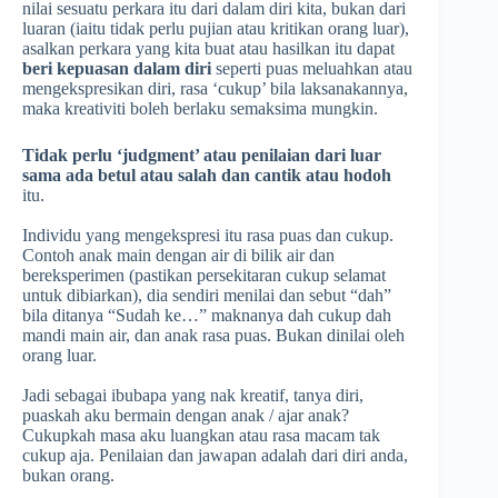
nilai sesuatu perkara itu dari dalam diri kita, bukan dari
luaran (iaitu tidak perlu pujian atau kritikan orang luar),
asalkan perkara yang kita buat atau hasilkan itu dapat
beri kepuasan dalam diri
seperti puas meluahkan atau
mengekspresikan diri, rasa ‘cukup’ bila laksanakannya,
maka kreativiti boleh berlaku semaksima mungkin.
Tidak perlu ‘judgment’ atau penilaian dari luar
sama ada betul atau salah dan cantik atau hodoh
itu.
Individu yang mengekspresi itu rasa puas dan cukup.
Contoh anak main dengan air di bilik air dan
bereksperimen (pastikan persekitaran cukup selamat
untuk dibiarkan), dia sendiri menilai dan sebut “dah”
bila ditanya “Sudah ke…” maknanya dah cukup dah
mandi main air, dan anak rasa puas. Bukan dinilai oleh
orang luar.
Jadi sebagai ibubapa yang nak kreatif, tanya diri,
puaskah aku bermain dengan anak / ajar anak?
Cukupkah masa aku luangkan atau rasa macam tak
cukup aja. Penilaian dan jawapan adalah dari diri anda,
bukan orang.