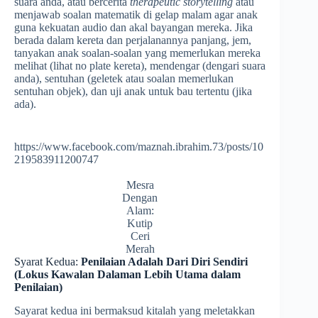
suara anda, atau bercerita
therapeutic storytelling
atau
menjawab soalan matematik di gelap malam agar anak
guna kekuatan audio dan akal bayangan mereka. Jika
berada dalam kereta dan perjalanannya panjang, jem,
tanyakan anak soalan-soalan yang memerlukan mereka
melihat (lihat no plate kereta), mendengar (dengari suara
anda), sentuhan (geletek atau soalan memerlukan
sentuhan objek), dan uji anak untuk bau tertentu (jika
ada).
https://www.facebook.com/maznah.ibrahim.73/posts/10
219583911200747
Mesra
Dengan
Alam:
Kutip
Ceri
Merah
Syarat Kedua:
Penilaian Adalah Dari Diri Sendiri
(Lokus Kawalan Dalaman Lebih Utama dalam
Penilaian)
Sayarat kedua ini bermaksud kitalah yang meletakkan