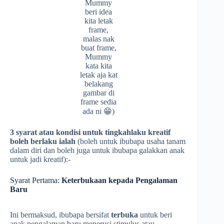
Mummy
beri idea
kita letak
frame,
malas nak
buat frame,
Mummy
kata kita
letak aja kat
belakang
gambar di
frame sedia
ada ni 😁)
3 syarat atau kondisi untuk tingkahlaku kreatif
boleh berlaku ialah
(boleh untuk ibubapa usaha tanam
dalam diri dan boleh juga untuk ibubapa galakkan anak
untuk jadi kreatif):-
Syarat Pertama:
Keterbukaan kepada Pengalaman
Baru
Ini bermaksud, ibubapa bersifat
terbuka
untuk beri
anak pengalaman baru menerusi stimulus atau