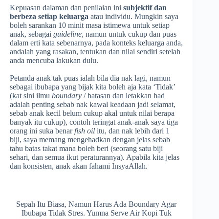
Kepuasan dalaman dan penilaian ini
subjektif dan
berbeza setiap keluarga
atau individu. Mungkin saya
boleh sarankan 10 minit masa istimewa untuk setiap
anak, sebagai
guideline
, namun untuk cukup dan puas
dalam erti kata sebenarnya, pada konteks keluarga anda,
andalah yang rasakan, tentukan dan nilai sendiri setelah
anda mencuba lakukan dulu.
Petanda anak tak puas ialah bila dia nak lagi, namun
sebagai ibubapa yang bijak kita boleh aja kata ‘Tidak’
(kat sini ilmu
boundary
/ batasan dan letakkan had
adalah penting sebab nak kawal keadaan jadi selamat,
sebab anak kecil belum cukup akal untuk nilai berapa
banyak itu cukup), contoh teringat anak-anak saya tiga
orang ini suka benar
fish oil
itu, dan nak lebih dari 1
biji, saya memang mengehadkan dengan jelas sebab
tahu batas takat mana boleh beri (seorang satu biji
sehari, dan semua ikut peraturannya). Apabila kita jelas
dan konsisten, anak akan fahami InsyaAllah.
Sepah Itu Biasa, Namun Harus Ada Boundary Agar
Ibubapa Tidak Stres. Yumna Serve Air Kopi Tuk