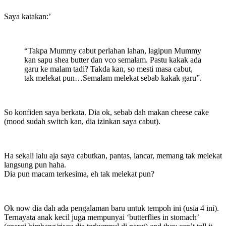
Saya katakan:’
“Takpa Mummy cabut perlahan lahan, lagipun Mummy
kan sapu shea butter dan vco semalam. Pastu kakak ada
garu ke malam tadi? Takda kan, so mesti masa cabut,
tak melekat pun…Semalam melekat sebab kakak garu”.
So konfiden saya berkata. Dia ok, sebab dah makan cheese cake
(mood sudah switch kan, dia izinkan saya cabut).
Ha sekali lalu aja saya cabutkan, pantas, lancar, memang tak melekat
langsung pun haha.
Dia pun macam terkesima, eh tak melekat pun?
Ok now dia dah ada pengalaman baru untuk tempoh ini (usia 4 ini).
Ternayata anak kecil juga mempunyai ‘butterflies in stomach’