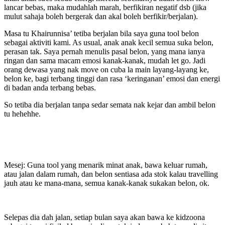
lancar bebas, maka mudahlah marah, berfikiran negatif dsb (jika
mulut sahaja boleh bergerak dan akal boleh berfikir/berjalan).
Masa tu Khairunnisa’ tetiba berjalan bila saya guna tool belon
sebagai aktiviti kami. As usual, anak anak kecil semua suka belon,
perasan tak. Saya pernah menulis pasal belon, yang mana ianya
ringan dan sama macam emosi kanak-kanak, mudah let go. Jadi
orang dewasa yang nak move on cuba la main layang-layang ke,
belon ke, bagi terbang tinggi dan rasa ‘keringanan’ emosi dan energi
di badan anda terbang bebas.
So tetiba dia berjalan tanpa sedar semata nak kejar dan ambil belon
tu hehehhe.
Mesej: Guna tool yang menarik minat anak, bawa keluar rumah,
atau jalan dalam rumah, dan belon sentiasa ada stok kalau travelling
jauh atau ke mana-mana, semua kanak-kanak sukakan belon, ok.
Selepas dia dah jalan, setiap bulan saya akan bawa ke kidzoona