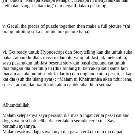
ya” bukan “Kenapa kenapa kenapa”. Kenapa ni menyalahkan dan
kelihatan sangat ‘attacking’ dan negatif dalam psikologi.
v. Get all the pieces of puzzle together, then make a full picture *(ni
orang intuiting suka la ni picture picture haha).
vi. Get ready untuk Hypnoscript dan Storytelling kan dia untuk suka
pakai, alhamdulillah, masa malam itu yang tubifast tak melekat tu,
saya pasangkan tubifast beserta storykan pasal dog and cat untuk
dua tangan dia bertutup tu (dua bintang tu bercakap satu sama lain
macam ala ala mulut senduk ular tu) dan dog and cat tu pesan, cakap
kat dia (suh dia ulang ayat) : “Malam ni Khairunnisa akan tidur lena,
selesa, aman, dan nanti kulit akan cantik sihat licin semua”.
Alhamdulillah
Malam selepasnya saya perasan dia masih ingat cerita pasal cat and
dog saya tu sebab tetiba dia ceritakan semula cerita tu.. Saya
beritahu ayahnya.
Malam esoknya lagi saya tanya dia pasal cerita tu dan dia dapat