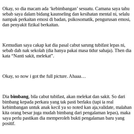
Okay, so dia macam ada ‘kebimbangan’ sesuatu. Camana saya tahu
sebab saya dalam bidang kaunseling dan kesihatan mental ni, selalu
nampak perkaitan emosi di badan, psikosomatik, pengurusan emosi,
dan penyakit fizikal berkaitan.
Kemudian saya cakap kat dia pasal cabut sarung tubifast lepas ni,
sebab dah nak sekolah (dia hanya pakai masa tidur sahaja). Then dia
kata “Nanti sakit, melekat”.
Okay, so now i got the full picture. Ahaaa…
Dia
bimbang
, bila cabut tubifast, akan melekat dan sakit. So dari
bimbang kepada perkara yang tak pasti berlaku (tapi ia real
kebimbangan untuk anak kecil ya so noted kan aja,validate, malahan
kita orang besar juga mudah bimbang dari pengalaman lepas), maka
saya perlu pastikan dia memperoleh bukti pengalaman baru yang
positif.