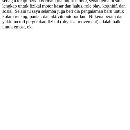
sebagai terapi fizikal bermain dia untuk indoor, sebab tema di situ
lengkap untuk fizikal motor kasar dan halus, role play, kognitif, dan
sosial. Selain tu saya selamba juga beri dia pengalaman baru untuk
kolam renang, pantai, dan aktiviti outdoor lain. Ni kena berani dan
yakin metod pergerakan fizikal (physical movement) adalah baik
untuk emosi, ok.