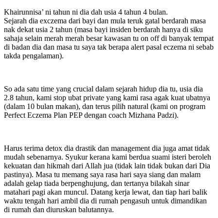
Khairunnisa’ ni tahun ni dia dah usia 4 tahun 4 bulan.
Sejarah dia exczema dari bayi dan mula teruk gatal berdarah masa
nak dekat usia 2 tahun (masa bayi insiden berdarah hanya di siku
sahaja selain merah merah besar kawasan tu on off di banyak tempat
di badan dia dan masa tu saya tak berapa alert pasal eczema ni sebab
takda pengalaman).
So ada satu time yang crucial dalam sejarah hidup dia tu, usia dia
2.8 tahun, kami stop ubat private yang kami rasa agak kuat ubatnya
(dalam 10 bulan makan), dan terus pilih natural (kami on program
Perfect Eczema Plan PEP dengan coach Mizhana Padzi).
Harus terima detox dia drastik dan management dia juga amat tidak
mudah sebenarnya. Syukur kerana kami berdua suami isteri beroleh
kekuatan dan hikmah dari Allah jua (tidak lain tidak bukan dari Dia
pastinya). Masa tu memang saya rasa hari saya siang dan malam
adalah gelap tiada berpenghujung, dan tertanya bilakah sinar
matahari pagi akan muncul. Datang kerja lewat, dan tiap hari balik
waktu tengah hari ambil dia di rumah pengasuh untuk dimandikan
di rumah dan diuruskan balutannya.