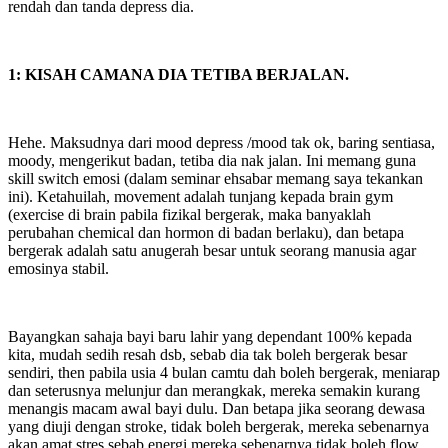
rendah dan tanda depress dia.
1: KISAH CAMANA DIA TETIBA BERJALAN.
Hehe. Maksudnya dari mood depress /mood tak ok, baring sentiasa,
moody, mengerikut badan, tetiba dia nak jalan. Ini memang guna
skill switch emosi (dalam seminar ehsabar memang saya tekankan
ini). Ketahuilah, movement adalah tunjang kepada brain gym
(exercise di brain pabila fizikal bergerak, maka banyaklah
perubahan chemical dan hormon di badan berlaku), dan betapa
bergerak adalah satu anugerah besar untuk seorang manusia agar
emosinya stabil.
Bayangkan sahaja bayi baru lahir yang dependant 100% kepada
kita, mudah sedih resah dsb, sebab dia tak boleh bergerak besar
sendiri, then pabila usia 4 bulan camtu dah boleh bergerak, meniarap
dan seterusnya melunjur dan merangkak, mereka semakin kurang
menangis macam awal bayi dulu. Dan betapa jika seorang dewasa
yang diuji dengan stroke, tidak boleh bergerak, mereka sebenarnya
akan amat stres sebab energi mereka sebenarnya tidak boleh flow