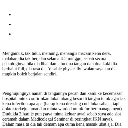
Mengamuk, tak tidur, meraung, menangis macam kena dera,
malahan dia tak berjalan selama 4-5 minggu, sebab secara
psikologinya bila dia lihat dan tahu dua tangan dan dua kaki dia
berbalut full, dia rasa dia ‘disable physically’ walau saya tau dia
mugkin boleh berjalan sendiri.
Penghujungnya nanah di tangannya pecah dan kami ke kecemasan
hospital untuk confirmkan luka lubang besar di tangan tu ok agar tak
kena infection apa apa (harap kena dressing cuci luka sahaja, tapi
doktor terkejut amat dan minta warded untuk further management).
Dudukla 3 hari je pun (saya minta keluar awal sebab saya ada slot
ceramah dalam Medicolegal Seminar di peringkat JKN saya).
Dalam masa tu dia tak demam apa cuma kena masuk ubat aja. Dia