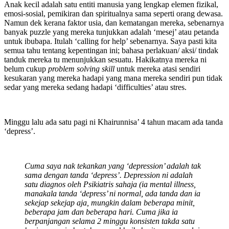
Anak kecil adalah satu entiti manusia yang lengkap elemen fizikal,
emosi-sosial, pemikiran dan spiritualnya sama seperti orang dewasa.
Namun dek kerana faktor usia, dan kematangan mereka, sebenarnya
banyak puzzle yang mereka tunjukkan adalah ‘mesej’ atau petanda
untuk ibubapa. Itulah ‘calling for help’ sebenarnya. Saya pasti kita
semua tahu tentang kepentingan ini; bahasa perlakuan/ aksi/ tindak
tanduk mereka tu menunjukkan sesuatu. Hakikatnya mereka ni
belum cukup
problem solving skill
untuk mereka atasi sendiri
kesukaran yang mereka hadapi yang mana mereka sendiri pun tidak
sedar yang mereka sedang hadapi ‘difficulties’ atau stres.
Minggu lalu ada satu pagi ni Khairunnisa’ 4 tahun macam ada tanda
‘depress’.
Cuma saya nak tekankan yang ‘depression’ adalah tak
sama dengan tanda ‘depress’. Depression ni adalah
satu diagnos oleh Psikiatris sahaja (ia mental illness,
manakala tanda ‘depress’ ni normal, ada tanda dan ia
sekejap sekejap aja, mungkin dalam beberapa minit,
beberapa jam dan beberapa hari. Cuma jika ia
berpanjangan selama 2 minggu konsisten takda satu