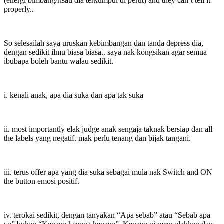
(energi bimbang/risau dia terkumpul di perut) and they can’t tell it
properly..
So selesailah saya uruskan kebimbangan dan tanda depress dia,
dengan sedikit ilmu biasa biasa.. saya nak kongsikan agar semua
ibubapa boleh bantu walau sedikit.
i. kenali anak, apa dia suka dan apa tak suka
ii. most importantly elak judge anak sengaja taknak bersiap dan all
the labels yang negatif. mak perlu tenang dan bijak tangani.
iii. terus offer apa yang dia suka sebagai mula nak Switch and ON
the button emosi positif.
iv. terokai sedikit, dengan tanyakan “Apa sebab” atau “Sebab apa