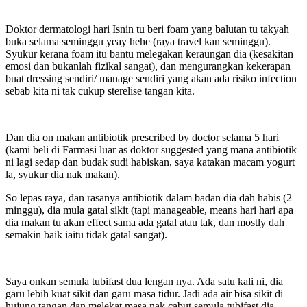
Doktor dermatologi hari Isnin tu beri foam yang balutan tu takyah
buka selama seminggu yeay hehe (raya travel kan seminggu).
Syukur kerana foam itu bantu melegakan keraungan dia (kesakitan
emosi dan bukanlah fizikal sangat), dan mengurangkan kekerapan
buat dressing sendiri/ manage sendiri yang akan ada risiko infection
sebab kita ni tak cukup sterelise tangan kita.
Dan dia on makan antibiotik prescribed by doctor selama 5 hari
(kami beli di Farmasi luar as doktor suggested yang mana antibiotik
ni lagi sedap dan budak sudi habiskan, saya katakan macam yogurt
la, syukur dia nak makan).
So lepas raya, dan rasanya antibiotik dalam badan dia dah habis (2
minggu), dia mula gatal sikit (tapi manageable, means hari hari apa
dia makan tu akan effect sama ada gatal atau tak, dan mostly dah
semakin baik iaitu tidak gatal sangat).
Saya onkan semula tubifast dua lengan nya. Ada satu kali ni, dia
garu lebih kuat sikit dan garu masa tidur. Jadi ada air bisa sikit di
hujung tangan dan melekat masa nak cabut semula tubifast dia.