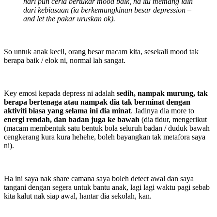
hari pun ceria bertukar mood baik, ha itu memang lain
dari kebiasaan (ia berkemungkinan besar depression –
and let the pakar uruskan ok).
So untuk anak kecil, orang besar macam kita, sesekali mood tak
berapa baik / elok ni, normal lah sangat.
Key emosi kepada depress ni adalah
sedih, nampak murung, tak
berapa bertenaga atau nampak dia tak berminat dengan
aktiviti biasa yang selama ini dia minat
. Jadinya dia more to
energi rendah, dan badan juga ke bawah
(dia tidur, mengerikut
(macam membentuk satu bentuk bola seluruh badan / duduk bawah
cengkerang kura kura hehehe, boleh bayangkan tak metafora saya
ni).
Ha ini saya nak share camana saya boleh detect awal dan saya
tangani dengan segera untuk bantu anak, lagi lagi waktu pagi sebab
kita kalut nak siap awal, hantar dia sekolah, kan.