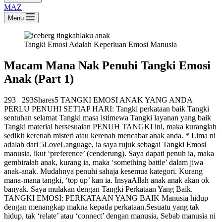
MAZ
Menu
Tangki Emosi Adalah Keperluan Emosi Manusia
Macam Mana Nak Penuhi Tangki Emosi
Anak (Part 1)
293 293Shares5 TANGKI EMOSI ANAK YANG ANDA
PERLU PENUHI SETIAP HARI: Tangki perkataan baik Tangki
sentuhan selamat Tangki masa istimewa Tangki layanan yang baik
Tangki material bersesuaian PENUH TANGKI ini, maka kuranglah
sedikit kerenah misteri atau kerenah mencabar anak anda. * Lima ni
adalah dari 5LoveLanguage, ia saya rujuk sebagai Tangki Emosi
manusia, ikut ‘preference’ (cenderung). Saya dapati penuh ia, maka
gembiralah anak, kurang ia, maka ‘something battle’ dalam jiwa
anak-anak. Mudahnya penuhi sahaja kesemua kategori. Kurang
mana-mana tangki, ‘top up’ kan ia. InsyaAllah anak anak akan ok
banyak. Saya mulakan dengan Tangki Perkataan Yang Baik.
TANGKI EMOSI: PERKATAAN YANG BAIK Manusia hidup
dengan menangkap makna kepada perkataan.Sesuatu yang tak
hidup, tak ‘relate’ atau ‘connect’ dengan manusia, Sebab manusia ni