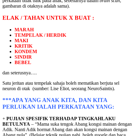
perkataan tidak baik pada anak, sebenarnya dalam
brain scan
,
gambaran di otaknya adalah sama).
ELAK / TAHAN UNTUK X BUAT :
MARAH
TEMPELAK / HERDIK
MAKI
KRITIK
KONDEM
SINDIR
BEBEL
dan seterusnya….
Satu jeritan atau tempelak sahaja boleh mematikan berjuta sel
neuron di otak (sumber: Lise Eliot, seorang NeuroSaintis).
***APA YANG ANAK KITA, DAN KITA
PERLUKAN IALAH PERKATAAN YANG:
+
PUJIAN SPESIFIK TERHADAP TINGKAHLAKU
BETULNYA
– “Mama suka tengok Abang kongsi mainan dengan
Adik. Nanti Adik hormat Abang dan akan kongsi mainan dengan
Abang pula”. (Belajar teknik pujian nabi, boleh google dan baca