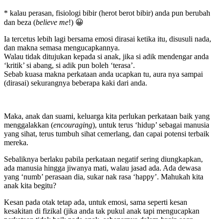
* kalau perasan, fisiologi bibir (herot berot bibir) anda pun berubah
dan beza (
believe me
!) 😀
Ia tercetus lebih lagi bersama emosi dirasai ketika itu, disusuli nada,
dan makna semasa mengucapkannya.
Walau tidak ditujukan kepada si anak, jika si adik mendengar anda
‘kritik’ si abang, si adik pun boleh ‘terasa’.
Sebab kuasa makna perkataan anda ucapkan tu, aura nya sampai
(dirasai) sekurangnya beberapa kaki dari anda.
Maka, anak dan suami, keluarga kita perlukan perkataan baik yang
menggalakkan (
encouraging
), untuk terus ‘hidup’ sebagai manusia
yang sihat, terus tumbuh sihat cemerlang, dan capai potensi terbaik
mereka.
Sebaliknya berlaku pabila perkataan negatif sering diungkapkan,
ada manusia hingga jiwanya mati, walau jasad ada. Ada dewasa
yang ‘numb’ perasaan dia, sukar nak rasa ‘happy’. Mahukah kita
anak kita begitu?
Kesan pada otak tetap ada, untuk emosi, sama seperti kesan
kesakitan di fizikal (jika anda tak pukul anak tapi mengucapkan