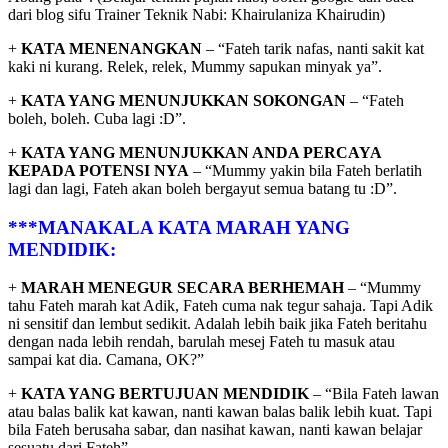
dari blog sifu Trainer Teknik Nabi: Khairulaniza Khairudin)
+
KATA MENENANGKAN
– “Fateh tarik nafas, nanti sakit kat
kaki ni kurang. Relek, relek, Mummy sapukan minyak ya”.
+
KATA YANG MENUNJUKKAN SOKONGAN
– “Fateh
boleh, boleh. Cuba lagi :D”.
+
KATA YANG MENUNJUKKAN ANDA PERCAYA
KEPADA POTENSI NYA
– “Mummy yakin bila Fateh berlatih
lagi dan lagi, Fateh akan boleh bergayut semua batang tu :D”.
***MANAKALA KATA MARAH YANG
MENDIDIK:
+
MARAH MENEGUR SECARA BERHEMAH
– “Mummy
tahu Fateh marah kat Adik, Fateh cuma nak tegur sahaja. Tapi Adik
ni sensitif dan lembut sedikit. Adalah lebih baik jika Fateh beritahu
dengan nada lebih rendah, barulah mesej Fateh tu masuk atau
sampai kat dia. Camana, OK?”
+
KATA YANG BERTUJUAN MENDIDIK
– “Bila Fateh lawan
atau balas balik kat kawan, nanti kawan balas balik lebih kuat. Tapi
bila Fateh berusaha sabar, dan nasihat kawan, nanti kawan belajar
sesuatu dari Fateh”.