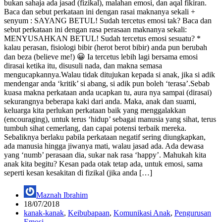
bukan sahaja ada jasad (fizikal), malahan emosi, dan aqal fikiran.
Baca dan sebut perkataan ini dengan rasai maknanya sekali +
senyum : SAYANG BETUL! Sudah tercetus emosi tak? Baca dan
sebut perkataan ini dengan rasa perasaan maknanya sekali:
MENYUSAHKAN BETUL! Sudah tercetus emosi sesuatu? *
kalau perasan, fisiologi bibir (herot berot bibir) anda pun berubah
dan beza (believe me!) 😀 Ia tercetus lebih lagi bersama emosi
dirasai ketika itu, disusuli nada, dan makna semasa
mengucapkannya.Walau tidak ditujukan kepada si anak, jika si adik
mendengar anda ‘kritik’ si abang, si adik pun boleh ‘terasa’.Sebab
kuasa makna perkataan anda ucapkan tu, aura nya sampai (dirasai)
sekurangnya beberapa kaki dari anda. Maka, anak dan suami,
keluarga kita perlukan perkataan baik yang menggalakkan
(encouraging), untuk terus ‘hidup’ sebagai manusia yang sihat, terus
tumbuh sihat cemerlang, dan capai potensi terbaik mereka.
Sebaliknya berlaku pabila perkataan negatif sering diungkapkan,
ada manusia hingga jiwanya mati, walau jasad ada. Ada dewasa
yang ‘numb’ perasaan dia, sukar nak rasa ‘happy’. Mahukah kita
anak kita begitu? Kesan pada otak tetap ada, untuk emosi, sama
seperti kesan kesakitan di fizikal (jika anda […]
Maznah Ibrahim
18/07/2018
kanak-kanak
,
Keibubapaan
,
Komunikasi Anak
,
Pengurusan
Emosi