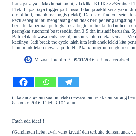
ibubapa saya. Maklumat lanjut, sila klik KLIK>>>Seminar 
Efektif p/s Saya trigger part inisiatif dan proaktif serta yakin d
diri, dibuli, mudah menangis (lelaki). Dan baru find out setelah
kecil sebegini ibu menghalang dan tidak beri peluang langsung an
beritahu keperluan peringkat usia begini untuk latih dan benarkan
peringkat autonomi buat sendiri dan 3-5 thn inisiatif berusaha. 
Bab lelaki dewasa jenis begini, bukan salah mereka semata. Mer
kecilnya. Jadi break the cycle ialah kita latih anak lelaki kita per
Dan untuk lelaki dewasa perlu NLP kan/ programmingkan semu
Maznah Ibrahim
09/01/2016
Uncategorized
(Jika anda geram suami/ lelaki dewasa lain relak dan kurang berin
8 Januari 2016, Fateh 3.10 Tahun
Fateh ada idea!!!
(Gandingan hebat ayah yang kreatif dan terbuka dengan anak yang