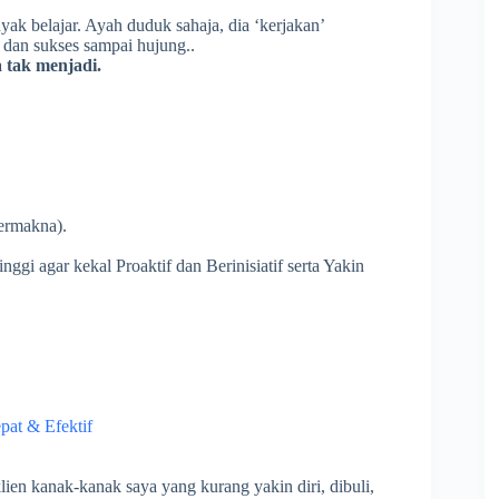
yak belajar. Ayah duduk sahaja, dia ‘kerjakan’
 dan sukses sampai hujung..
a tak menjadi.
bermakna).
tinggi agar kekal Proaktif dan Berinisiatif serta Yakin
t & Efektif
a klien kanak-kanak saya yang kurang yakin diri, dibuli,