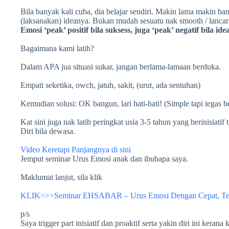
Bila banyak kali cuba, dia belajar sendiri. Makin lama makin ban
(laksanakan) ideanya. Bukan mudah sesuatu nak smooth / lancar
Emosi ‘peak’ positif bila suksess, j
uga ‘peak’ negatif bila ide
Bagaimana kami latih?
Dalam APA jua situasi sukar, jangan berlama-lamaan berduka.
Empati seketika, owch, jatuh, sakit, (urut, ada sentuhan)
Kemudian solusi: OK bangun, lari hati-hati! (Simple tapi tegas 
Kat sini juga nak latih peringkat usia 3-5 tahun yang berinisiatif 
Diri bila dewasa.
Video Keretapi Panjangnya di sini
Jemput seminar Urus Emosi anak dan ibubapa saya.
Maklumat lanjut, sila klik
KLIK>>>Seminar EHSABAR – Urus Emosi Dengan Cepat, Tepa
p/s
Saya trigger part inisiatif dan proaktif serta yakin diri ini keran