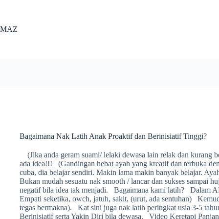
Skip
to
content
MAZ
Bagaimana Nak Latih Anak Proaktif dan Berinisiatif Tinggi?
(Jika anda geram suami/ lelaki dewasa lain relak dan kurang be
ada idea!!! (Gandingan hebat ayah yang kreatif dan terbuka den
cuba, dia belajar sendiri. Makin lama makin banyak belajar. Ayah
Bukan mudah sesuatu nak smooth / lancar dan sukses sampai hujun
negatif bila idea tak menjadi. Bagaimana kami latih? Dalam AP
Empati seketika, owch, jatuh, sakit, (urut, ada sentuhan) Kemudi
tegas bermakna). Kat sini juga nak latih peringkat usia 3-5 tahun
Berinisiatif serta Yakin Diri bila dewasa. Video Keretapi Panj