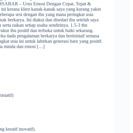
EHSABAR – Urus Emosi Dengan Cepat, Tepat &
iri ini kerana klien kanak-kanak saya yang kurang yakin
 beberapa sesi dengan ibu yang mana peringkat usia
ak berkarya. Ini diakui dan disedari ibu setelah saya
 serta raikan setiap usaha sendirinya. 1.5-3 thn
Syukur ibu positif dan terbuka untuk baiki sekarang.
eka tiada pengalaman berkarya dan berinistaif semasa
ingkat usia ini untuk lahirkan generasi baru yang positif.
la minda dan emosi […]
isiatif)
 kreatif inovatif).