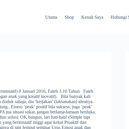
Utama
Shop
Kenali Saya
Hubungi 
rinisiatif) 8 Januari 2016, Fateh 3.10 Tahun Fateh
gan anak yang kreatif inovatif). Bila banyak kali
 duduk sahaja, dia ‘kerjakan’ (laksanakan) ideanya.
g.. Emosi ‘peak’ positif bila suksess, juga ‘peak’
A jua situasi sukar, jangan berlama-lamaan berduka.
an solusi: OK bangun, lari hati-hati! (Simple tapi
 yang berinisiatif tinggi agar kekal Proaktif dan
angnya di sini Jemput seminar Urus Emosi anak dan