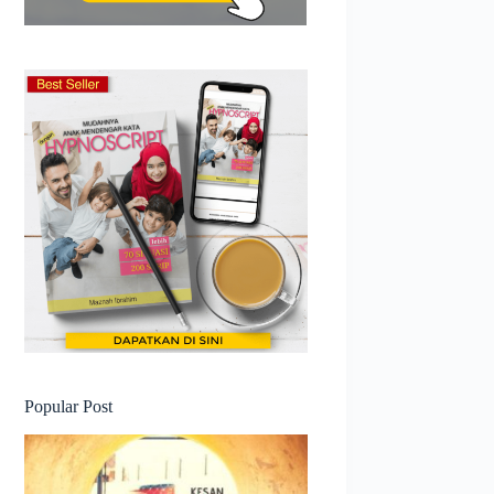
Popular Post