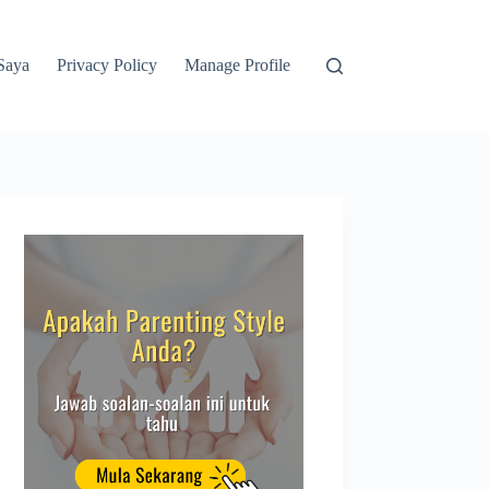
Saya
Privacy Policy
Manage Profile