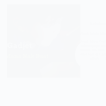
Keibubap
Anak Selalu Min
Anak Minta Gadj
psikologinya ken
mudah nak atasi 
saya buat di Cha
admin