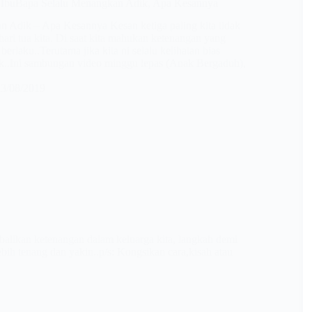
 IbuBapa Selalu Menangkan Adik, Apa Kesannya
n Adik – Apa Kesannya Kesan ketiga paling kita tidak
hari tua kita. Di saat kita mahukan ketenangan yang
berlaku..Terutama jika kita ni selalu kelihatan bias
k..Ini sambungan video minggu lepas (Anak Bergaduh),
23/08/2019
likan ketenangan dalam keluarga kita, langkah demi
ebih tenang dan yakin..p/s: Kongsikan cara,kisah atau