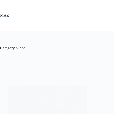
Skip
to
content
MAZ
Category
Video
Keibubap