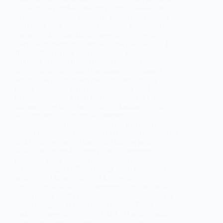
(tapak ni bayangkan macam piramid, bawah sekali
tu ialah paling asas, dan perlu kukuh). 1. Berikan
mereka aktiviti luar banyak-banyak, kerana ia bantu
melonggarkan otot fizikal mereka yang perlu
dilepaskan energinya dengan cepat dan bebas. . Bila
fizikal sihat, emosi juga akan stabil (kurangkan
tantrum). Aktiviti fizikal di luar berbeza dengan
dalam rumah/bangunan (‘outdoor’ vs ‘indoor’)
kerana ada oksigen dan matahari, berbanding di
dalam bangunan yang tiada dua unsur ini. Lebih lagi
di rumah, sangat terhad ruangannya. ? Ini kerana
hormon yang lepas bebas adalah hormon anti stres,
iaitu endorphin, dopamine, serotonin, dan
nophinephrine, dan semua hormon ini merupakan
‘neurotransmitter’ kepada mood (emosi baik atau tak
baik). Jika selama ini tiada atau kurang peluang,
adakan sekurang-kurangnya sekali seminggu, tapi
dos masa yang lebih lama. Jika selama ini sudah buat
1 kali seminggu (1.5 jam), tingkatkan kepada 2 kali
seminggu. Jika selama ini 2 kali seminggu,
tingkatkan kepada 3 kali seminggu tapi dos masa
lebih pendek i.e 20 minit. Saranan saya adalah 3-5
kali seminggu, 30 minit setiap kali.. 2. Pastikan
makanan mereka terjaga. . TIGA (3) waktu makan
utama (main meal) diberi ikut waktu, dan ia adalah