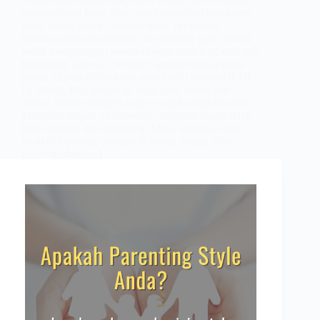
makanan real food, elak atau minimakan processed
food. Kalau boleh tiadakan terus. Ini kerana
makanan jajan seumpama ini termasuk gula (putih)
boleh mengganggu sistem di otak anak kita; otak jadi
berlubang, dan nak ‘recover’ semula makan masa
dalam 72 jam (fakta masa saya hadiri kursus OCOC
Dr Rizal). Bila kenyang, anak takla bising nak
makan benda merepek (jajan yang kurang khasiat).
Makanan ringan ‘in between’ makanan utama ialah
buah-buahan dan kekacang. Maka sediakan stok
buah dah potong sentiasa di dalam petiais, dan
tiadakan stok […]
Maznah Ibrahim
02/04/2019