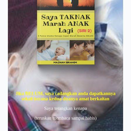
Jika BELUM, saya cadangkan anda dapatkannya
sekali
kerana kedua-duanya amat berkaitan
Saya terangkan kenapa
(teruskan membaca sampai habis)