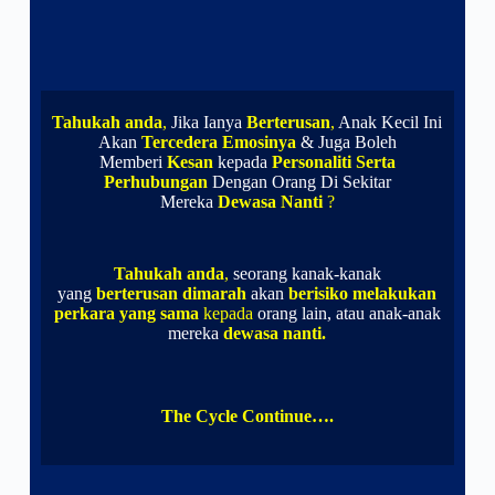
T
ahukah anda
,
Jika Ianya
Berterusan
,
Anak Kecil Ini
Akan
Tercedera Emosinya
& Juga Boleh
Memberi
Kesan
kepada
Personaliti Serta
Perhubungan
Dengan Orang Di Sekitar
Mereka
Dewasa Nanti
?
Tahukah anda
,
seorang kanak-kanak
yang
berterusan dimarah
akan
berisiko
melakukan
perkara yang sama
kepada
orang lain,
atau anak-anak
mereka
dewasa nanti.
The Cycle Continue….