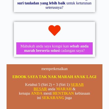
suri tauladan yang lebih baik
untuk keturunan
seterusnya?
Mahukah anda saya kongsi kan
sebab anda
marah
berserta solusi
cadangan saya?
memperkenalkan
EBOOK SAYA TAK NAK MARAH ANAK LAGI
Ketahui 5 (Siri 2) + 3 (Siri 1)
SEBAB
BESAR
anda
MARAH
&
kenapa
ANDA
mesti
HENTIKAN
kebiasaan
ini
SEKARANG
juga