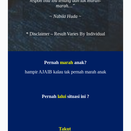
respon bila ibu tenang dan tak marah-
marah…”
~ Nabila Huda ~
~
* Disclaimer – Result Varies By Individual
Pernah
marah
anak?
hampir AJAIB kalau tak pernah marah anak
Pernah
lalui
situasi ini
?
Takut