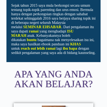
Sejak tahun 2015 saya mula berkongsi secara umum
tentang topik-topik parenting dan urus emosi. Bermula
hanya dengan perkongsian ringkas dengan sahabat
terdekat sehinggalah 2016 saya berjaya sharing topik ini
di beberapa negeri seluruh Malaysia
melalui
SEMINAR EHSABAR
. Dari pengalaman itu
saya dapati
ramai
yang menghadapi
ISU
MARAH
anak. Kebanyakannya boleh
dikatakan
buntu
bagaimana nak menyelesaikan isu ini,
maka saya hasilkan ebook panduan ini
KHAS
untuk
reach out lebih ramai
lagi
ibu bapa
dengan
sedikit pengalaman yang saya ada di bidang kaunseling.
APA YANG ANDA
AKAN BELAJAR?