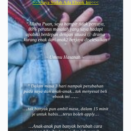
>>>Saya Sudah Ada Ebook Ini<<<
“Allahu Puan, saya hampir tidak percaya,
80% peratus masalah yang saya hadapi
apabila berdepan dengan situasi @ drama
kurang enak dari anak2 berjaya diselesaikan
“
~ Ummu Hasanah ~
” Dalam masa 3 hari nampak perubahan
pada saya dan anak-anak…tak menyesal beli
ebook ini ……
….tak banyak pun ambil masa, dalam 15 minit
je untuk habis….terus boleh apply…
…Anak-anak pun banyak berubah cara