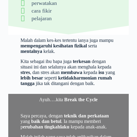
perwatakan
cara fikir
pelajaran
Malah dalam kes-kes tertentu ianya juga mampu
mempengaruhi kesihatan fizikal
serta
mentalnya
kelak.
Kita sebagai ibu bapa juga
terkesan
dengan
situasi ini dan selalunya akan menghala kepada
stres
, dan stres akan
membawa
kepada
isu
yang
lebih besar
seperti
ketidakharmonian rumah
tangga
jika tak ditangani dengan baik.
Ayuh….kita
Break the Cycle
Saya percaya, dengan
teknik dan perkataan
yang
baik dan betul
. Ia mampu memberi
p
erubahan tingkahlaku
kepada anak-anak.
Malah inilah yang saya telah aplikasikan dalam