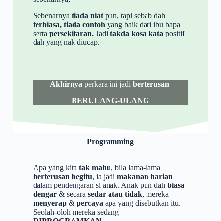
Sebenarnya
tiada niat
pun, tapi sebab dah
terbiasa, tiada contoh
yang baik dari ibu bapa
serta
persekitaran.
Jadi
takda kosa kata
positif
dah yang nak diucap.
Akhirnya
perkara ini jadi
berterusan
BERULANG-ULANG
Programming
Apa yang kita
tak mahu
, bila lama-lama
berterusan begitu
, ia jadi
makanan harian
dalam pendengaran si anak. Anak pun dah
biasa
dengar
& secara
sedar atau tidak
, mereka
menyerap
&
percaya
apa yang disebutkan itu.
Seolah-oloh mereka sedang
DIPROGRAMKAN
.