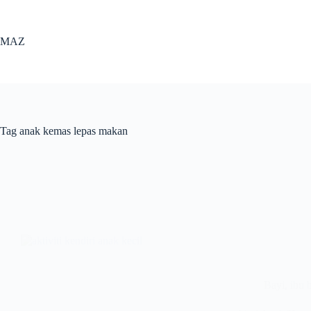
Skip
to
content
MAZ
Tag
anak kemas lepas makan
Bayi
,
ibu 