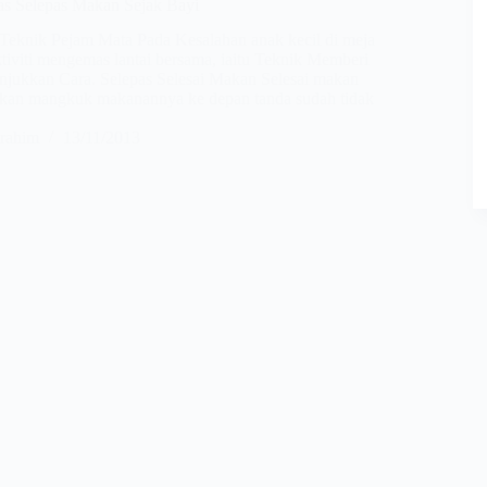
s Selepas Makan Sejak Bayi
Teknik Pejam Mata Pada Kesalahan anak kecil di meja
iviti mengemas lantai bersama, iaitu Teknik Memberi
njukkan Cara. Selepas Selesai Makan Selesai makan
kan mangkuk makanannya ke depan tanda sudah tidak
rahim
13/11/2013