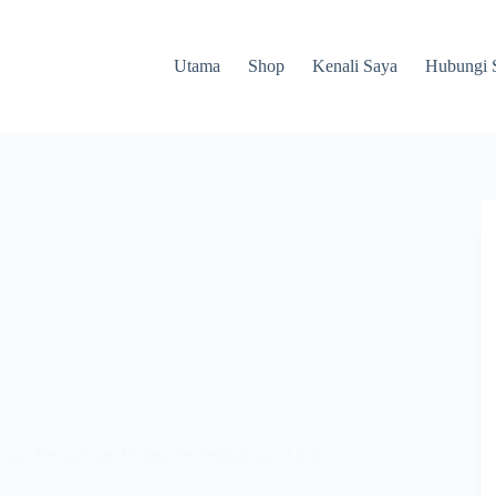
Utama
Shop
Kenali Saya
Hubungi 
bapa
,
Pengurusan Emosi
,
Perkembangan Anak