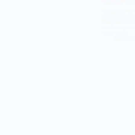
Ajari Anak Kema
Sambungan dari 
makan kepada akt
Solusi dan Menu
(anak menghulur
mahu makan…
Maznah Ib