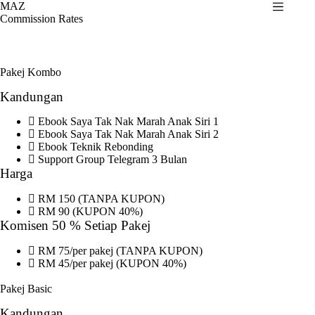
Skip
MAZ
to
Commission Rates
content
Pakej Kombo
Kandungan
Ebook Saya Tak Nak Marah Anak Siri 1
Ebook Saya Tak Nak Marah Anak Siri 2
Ebook Teknik Rebonding
Support Group Telegram 3 Bulan
Harga
RM 150 (TANPA KUPON)
RM 90 (KUPON 40%)
Komisen 50 % Setiap Pakej
RM 75/per pakej (TANPA KUPON)
RM 45/per pakej (KUPON 40%)
Pakej Basic
Kandungan