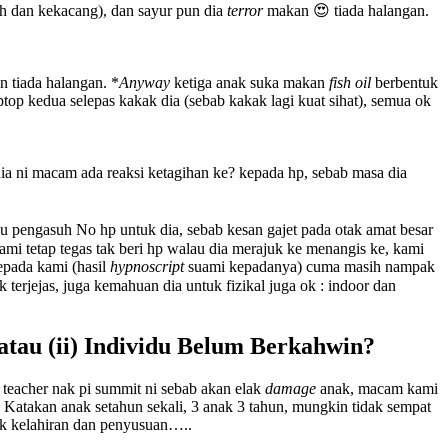
ah dan kekacang), dan sayur pun dia
terror
makan 😍 tiada halangan.
n tiada halangan. *
Anyway
ketiga anak suka makan
fish oil
berbentuk
top kedua selepas kakak dia (sebab kakak lagi kuat sihat), semua ok
ia ni macam ada reaksi ketagihan ke? kepada hp, sebab masa dia
hu pengasuh No hp untuk dia, sebab kesan gajet pada otak amat besar
mi tetap tegas tak beri hp walau dia merajuk ke menangis ke, kami
epada kami (hasil
hypnoscript
suami kepadanya) cuma masih nampak
k terjejas, juga kemahuan dia untuk fizikal juga ok : indoor dan
tau (ii) Individu Belum Berkahwin?
teacher nak pi summit ni sebab akan elak
damage
anak, macam kami
i. Katakan anak setahun sekali, 3 anak 3 tahun, mungkin tidak sempat
ek kelahiran dan penyusuan…..