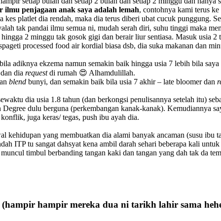
 hampir setiap bulan dan setiap 2 bulan dan setiap 2 minggu dan hany
r ilmu penjagaan anak saya adalah lemah
, contohnya kami terus k
a kes platlet dia rendah, maka dia terus diberi ubat cucuk punggung. S
alah tak pandai ilmu semua ni, mudah serah diri, suhu tinggi maka me
hingga 2 minggu tak gosok gigi dan berair liur sentiasa. Masuk usia 2 
 spageti processed food air kordial biasa dsb, dia suka makanan dan m
ila adiknya ekzema namun semakin baik hingga usia 7 lebih bila saya t
 dan dia
request
di rumah 😍 Alhamdulillah.
dan
blend
bunyi, dan semakin baik bila usia 7 akhir – late bloomer dan
r
sewaktu dia usia 1.8 tahun (dan berkongsi penulisannya setelah itu) s
n Degree dulu berguna (perkembangan kanak-kanak). Kemudiannya saya
nflik, juga keras/ tegas, push ibu ayah dia.
 kehidupan yang membuatkan dia alami banyak ancaman (susu ibu tak 
endah ITP tu sangat dahsyat kena ambil darah sehari beberapa kali untuk 
ng muncul timbul berbanding tangan kaki dan tangan yang dah tak da t
5 (hampir hampir mereka dua ni tarikh lahir sama he