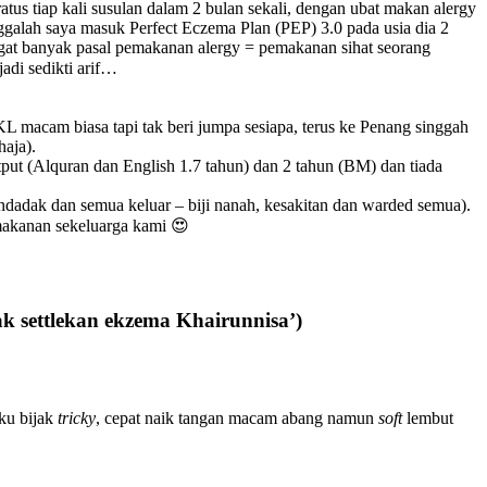
atus tiap kali susulan dalam 2 bulan sekali, dengan ubat makan alergy
nggalah saya masuk Perfect Eczema Plan (PEP) 3.0 pada usia dia 2
ngat banyak pasal pemakanan alergy = pemakanan sihat seorang
adi sedikti arif…
KL macam biasa tapi tak beri jumpa sesiapa, terus ke Penang singgah
haja).
put (Alquran dan English 1.7 tahun) dan 2 tahun (BM) dan tiada
endadak dan semua keluar – biji nanah, kesakitan dan warded semua).
makanan sekeluarga kami 😍
k settlekan ekzema Khairunnisa’)
aku bijak
tricky
, cepat naik tangan macam abang namun
soft
lembut