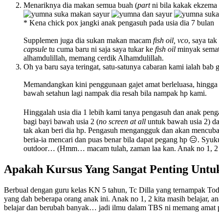
Menariknya dia makan semua buah (
part
ni bila kakak ekzema 
* Kena chick pox jangki anak pengasuh pada usia dia 7 bulan
Supplemen juga dia sukan makan macam
fish oil, vco
, saya ta
capsule
tu cuma baru ni saja saya tukar ke
fish oil
minyak semata
alhamdulillah, memang cerdik Alhamdulillah.
Oh ya baru saya teringat, satu-satunya cabaran kami ialah bab g
Memandangkan kini penggunaan gajet amat berleluasa, hingga p
bawah setahun lagi nampak dia resah bila nampak hp kami.
Hinggalah usia dia 1 lebih kami tanya pengasuh dan anak penga
bagi bayi bawah usia 2 (
no screen at all
untuk bawah usia 2) da
tak akan beri dia hp. Pengasuh mengangguk dan akan mencuba l
beria-ia mencari dan puas benar bila dapat pegang hp 😑. Syu
outdoor… (Hmm… macam tulah, zaman laa kan. Anak no 1, 2 t
Apakah Kursus Yang Sangat Penting Untuk
Berbual dengan guru kelas KN 5 tahun, Tc Dilla yang ternampak Tod
yang dah beberapa orang anak ini. Anak no 1, 2 kita masih belajar, a
belajar dan berubah banyak… jadi ilmu dalam TBS ni memang amat p