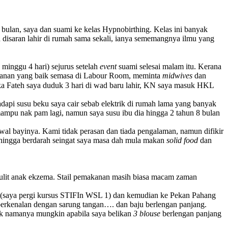
 bulan, saya dan suami ke kelas Hypnobirthing. Kelas ini banyak
h disaran lahir di rumah sama sekali, ianya sememangnya ilmu yang
 minggu 4 hari) sejurus setelah
event
suami selesai malam itu. Kerana
eranan yang baik semasa di Labour Room, meminta
midwives
dan
Jika Fateh saya duduk 3 hari di wad baru lahir, KN saya masuk HKL
api susu beku saya cair sebab elektrik di rumah lama yang banyak
 mampu nak pam lagi, namun saya susu ibu dia hingga 2 tahun 8 bulan
al bayinya. Kami tidak perasan dan tiada pengalaman, namun difikir
ru hingga berdarah seingat saya masa dah mula makan
solid food
dan
 kulit anak ekzema. Stail pemakanan masih biasa macam zaman
s (saya pergi kursus STIFIn WSL 1) dan kemudian ke Pekan Pahang
ya berkenalan dengan sarung tangan…. dan baju berlengan panjang.
baik namanya mungkin apabila saya belikan
3 blouse
berlengan panjang