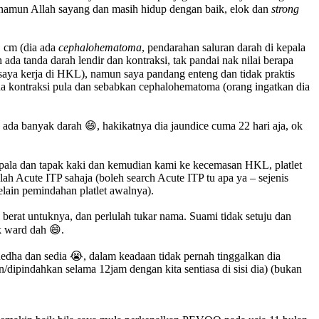
, namun Allah sayang dan masih hidup dengan baik, elok dan
strong
1 cm (dia ada
cephalohematoma
, pendarahan saluran darah di kepala
h ada tanda darah lendir dan kontraksi, tak pandai nak nilai berapa
u saya kerja di HKL), namun saya pandang enteng dan tidak praktis
iada kontraksi pula dan sebabkan cephalohematoma (orang ingatkan dia
n ada banyak darah 😄, hakikatnya dia jaundice cuma 22 hari aja, ok
kepala dan tapak kaki dan kemudian kami ke kecemasan HKL, platlet
ah Acute ITP sahaja (boleh search Acute ITP tu apa ya – sejenis
elain pemindahan platlet awalnya).
erat untuknya, dan perlulah tukar nama. Suami tidak setuju dan
k ward dah 😄.
edha dan sedia 😭, dalam keadaan tidak pernah tinggalkan dia
dipindahkan selama 12jam dengan kita sentiasa di sisi dia) (bukan