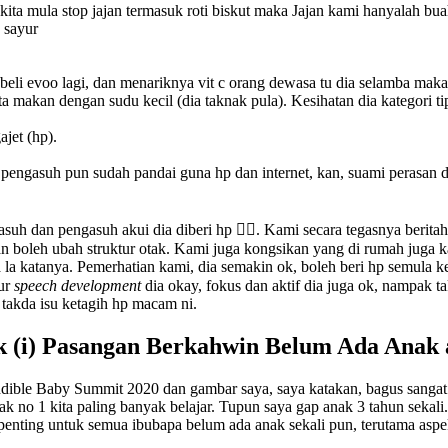
kita mula stop jajan termasuk roti biskut maka Jajan kami hanyalah bu
k beli evoo lagi, dan menariknya vit c orang dewasa tu dia selamba maka
 makan dengan sudu kecil (dia taknak pula). Kesihatan dia kategori tip
ajet (hp).
engasuh pun sudah pandai guna hp dan internet, kan, suami perasan d
suh dan pengasuh akui dia diberi hp 🤦‍♀️. Kami secara tegasnya berita
n boleh ubah struktur otak. Kami juga kongsikan yang di rumah juga ka
a katanya. Pemerhatian kami, dia semakin ok, boleh beri hp semula k
kur
speech development
dia okay, fokus dan aktif dia juga ok, nampak ta
akda isu ketagih hp macam ni.
 (i) Pasangan Berkahwin Belum Ada Anak a
dible Baby Summit 2020 dan gambar saya, saya katakan, bagus sangat 
nak no 1 kita paling banyak belajar. Tupun saya gap anak 3 tahun sekal
enting untuk semua ibubapa belum ada anak sekali pun, terutama asp