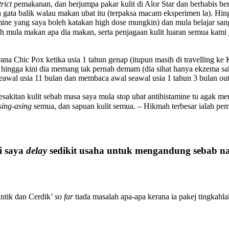
trict
pemakanan, dan berjumpa pakar kulit di Alor Star dan berhabis ber
ia gata balik walau makan ubat itu (terpaksa macam eksperimen la). Hi
mine yang saya boleh katakan high dose mungkin) dan mula belajar sa
 mula makan apa dia makan, serta penjagaan kulit luaran semua kami j
ana Chic Pox ketika usia 1 tahun genap (itupun masih di travelling ke 
n hingga kini dia memang tak pernah demam (dia sihat hanya ekzema sa
seawal usia 11 bulan dan membaca awal seawal usia 1 tahun 3 bulan out
esakitan kulit sebab masa saya mula stop ubat antihistamine tu agak m
sing-asing
semua, dan sapuan kulit semua. – Hikmah terbesar ialah pe
i saya
delay
sedikit usaha untuk mengandung sebab na
ntik dan Cerdik’
so far
tiada masalah apa-apa kerana ia pakej tingkahl