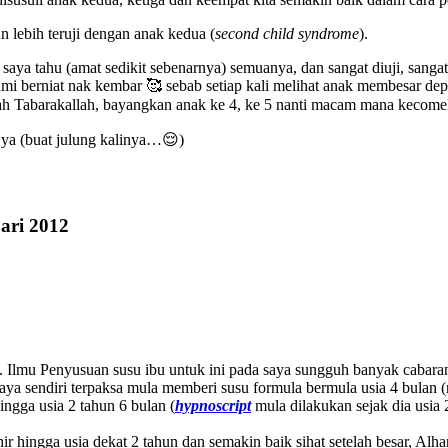
 lebih teruji dengan anak kedua (
second child syndrome
).
 saya tahu (amat sedikit sebenarnya) semuanya, dan sangat diuji, san
ami berniat nak kembar 🥰 sebab setiap kali melihat anak membesar dep
h Tabarakallah, bayangkan anak ke 4, ke 5 nanti macam mana kecomela
k ya (buat julung kalinya…😌)
ari 2012
mu Penyusuan susu ibu untuk ini pada saya sungguh banyak cabaran, 
ya sendiri terpaksa mula memberi susu formula bermula usia 4 bulan 
ingga usia 2 tahun 6 bulan (
hypnoscript
mula dilakukan sejak dia usia
ahir hingga usia dekat 2 tahun dan semakin baik sihat setelah besar, A