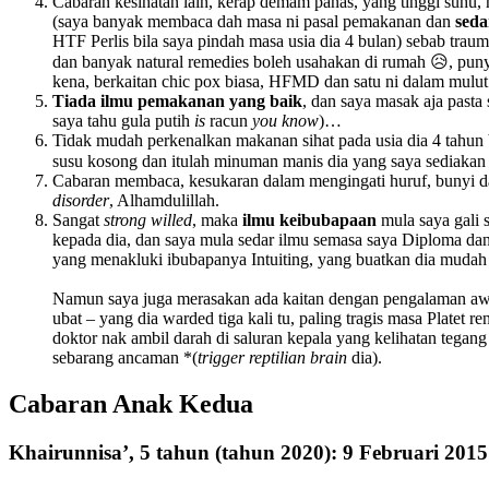
Cabaran kesihatan lain, kerap demam panas, yang tinggi suhu,
(saya banyak membaca dah masa ni pasal pemakanan dan
seda
HTF Perlis bila saya pindah masa usia dia 4 bulan) sebab traum
dan banyak natural remedies boleh usahakan di rumah 😥, puny
kena, berkaitan chic pox biasa, HFMD dan satu ni dalam mulut 
Tiada ilmu pemakanan yang baik
, dan saya masak aja pasta
saya tahu gula putih
is
racun
you know
)…
Tidak mudah perkenalkan makanan sihat pada usia dia 4 tahun b
susu kosong dan itulah minuman manis dia yang saya sediakan
Cabaran membaca, kesukaran dalam mengingati huruf, bunyi 
disorder
, Alhamdulillah.
Sangat
strong willed
, maka
ilmu keibubapaan
mula saya gali 
kepada dia, dan saya mula sedar ilmu semasa saya Diploma da
yang menakluki ibubapanya Intuiting, yang buatkan dia mudah ko
Namun saya juga merasakan ada kaitan dengan pengalaman awal
ubat – yang dia warded tiga kali tu, paling tragis masa Platet r
doktor nak ambil darah di saluran kepala yang kelihatan tega
sebarang ancaman *(
trigger reptilian brain
dia).
Cabaran Anak Kedua
Khairunnisa’, 5 tahun (tahun 2020): 9 Februari 201