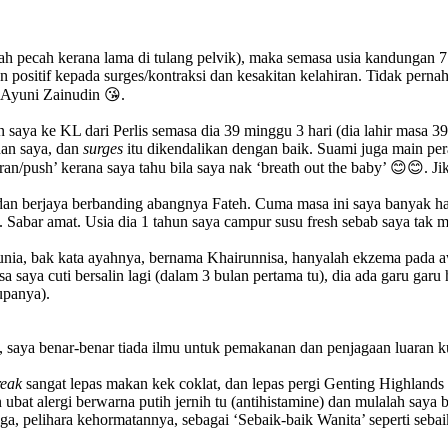
ah pecah kerana lama di tulang pelvik), maka semasa usia kandungan 7
 positif kepada surges/kontraksi dan kesakitan kelahiran. Tidak perna
 Ayuni Zainudin 😘.
 saya ke KL dari Perlis semasa dia 39 minggu 3 hari (dia lahir masa 39
dan saya, dan
surges
itu dikendalikan dengan baik. Suami juga main p
eran/push’ kerana saya tahu bila saya nak ‘breath out the baby’ 😊😊. 
an berjaya berbanding abangnya Fateh. Cuma masa ini saya banyak had
.. Sabar amat. Usia dia 1 tahun saya campur susu fresh sebab saya tak
ia, bak kata ayahnya, bernama Khairunnisa, hanyalah ekzema pada aw
a saya cuti bersalin lagi (dalam 3 bulan pertama tu), dia ada garu ga
upanya).
b, saya benar-benar tiada ilmu untuk pemakanan dan penjagaan luaran
reak
sangat lepas makan kek coklat, dan lepas pergi Genting Highland
n ubat alergi berwarna putih jernih tu (antihistamine) dan mulalah sa
 jaga, pelihara kehormatannya, sebagai ‘Sebaik-baik Wanita’ seperti se