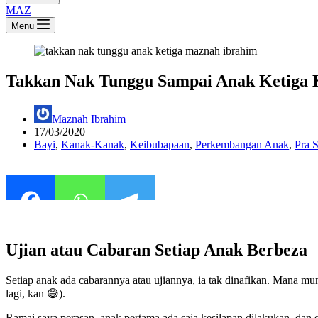
MAZ
Menu
Takkan Nak Tunggu Sampai Anak Ketiga K
Maznah Ibrahim
17/03/2020
Bayi
,
Kanak-Kanak
,
Keibubapaan
,
Perkembangan Anak
,
Pra 
Ujian atau Cabaran Setiap Anak Berbeza
Setiap anak ada cabarannya atau ujiannya, ia tak dinafikan. Mana m
lagi, kan 😅).
Ramai saya perasan, anak pertama ada saja kesilapan dilakukan, dan 