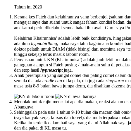
Tahun ini 2020
Kerana kes Fateh dan kelahirannya yang berbenjol (saluran dar
mengajar saya dan suami untuk sangat faham kondisi badan, dan
amat-amat perlu diketahui semua bakal ibu ayah. Guru saya Pn
Kelahiran Khairunnisa’ adalah lebih baik kondisinya, hinggakan
ada ilmu
hypnobirthing
, maka saya tahu bagaimana kondisi ba
doktor pelatih untuk DIAM (tidak bising) dari meminta saya ‘t
tunggu sekejap terus masuk labour room.
Penyusuan untuk KN (Khairunnisa’) adalah jauh lebih mudah d
gangguan ataupun si Fateh pusing / main-main suhu di petiaias
dan stop hasil
hypnoscript
juga.
Anak perempuan yang sangat comel dan paling comel dalam dun
semula dia ada
cradle cap
di kepala, dia juga ada
ringworm
mas
masa usia 8-9 bulan bawa jumpa derm, dia disahkan ekzema (r
Menolak untuk rajin mencatat apa dia makan, reaksi alahan ds
Abangnya.
Sehinggalah pada usia 1 tahun 9-10 bulan dia macam dah
outb
(saya banyak kerja, kursus dan travel), dia mula terpaksa maka
Ketika itu terdetik dalam hati saya yang dia ni Allah nak saya
dan dia pakai di KL masa tu.