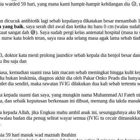
a usia warded 59 hari, yang mana kami hampir-hampir kehilangan dia 😥
an dicucuk antibiotik lagi sebab kepalanya dikatakan besar menambah 
n yang baik
, saya serah diri awal dan ketika itu baru 0 cm (walau suda
uat sangat dah 😅). Saya sudah pergi kelas antenatal hospital (masa t
n nurse kata boleh teran, saya rasa ada selang masa agak lama sebab t
, doktor kata mesti prolong jaundice sebab kepala dia benjol besar da
u ibu saja dan
 biasa, kemudian suami rasa lain macam sebab meningkat hingga kulit 
ia bukan leukimia, diagnos akhir dia oleh Pakar Onko Peads dia hanyal
et dia sendiri, maka rawatan IVIG dilakukan dua kali sebab tertentu s
kata kepada suami dan saya, yang mungkin nama Muhammad Al Fateh ni b
a, dan sebaik keputusan berkenaan ini dibuat, memang dia takda masu
a kepada Allah, jika Engkau mahu ambil anak ini, sesungguhnya aku R
walau badan dia penug selirat wayar semua (IVIG tu cecair dimasukkan/
.