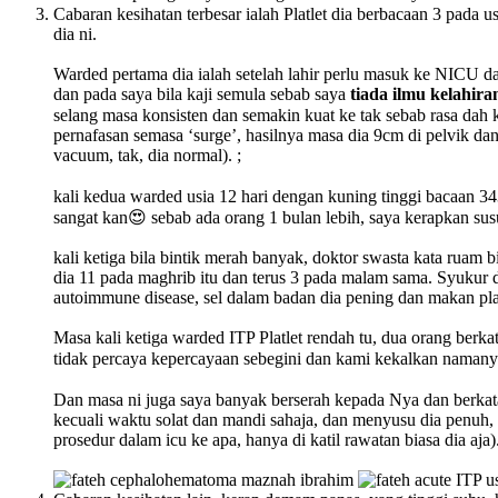
Cabaran kesihatan terbesar ialah Platlet dia berbacaan 3 pad
dia ni.
Warded pertama dia ialah setelah lahir perlu masuk ke NICU d
dan pada saya bila kaji semula sebab saya
tiada ilmu kelahira
selang masa konsisten dan semakin kuat ke tak sebab rasa dah k
pernafasan semasa ‘surge’, hasilnya masa dia 9cm di pelvik da
vacuum, tak, dia normal). ;
kali kedua warded usia 12 hari dengan kuning tinggi bacaan 343
sangat kan😍 sebab ada orang 1 bulan lebih, saya kerapkan sus
kali ketiga bila bintik merah banyak, doktor swasta kata ruam
dia 11 pada maghrib itu dan terus 3 pada malam sama. Syukur d
autoimmune disease, sel dalam badan dia pening dan makan platl
Masa kali ketiga warded ITP Platlet rendah tu, dua orang ber
tidak percaya kepercayaan sebegini dan kami kekalkan namany
Dan masa ni juga saya banyak berserah kepada Nya dan berkat
kecuali waktu solat dan mandi sahaja, dan menyusu dia penuh, 
prosedur dalam icu ke apa, hanya di katil rawatan biasa dia aja)