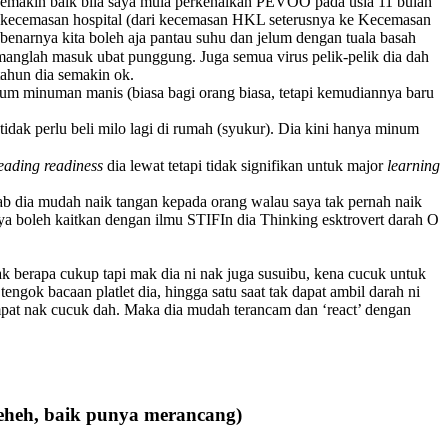
a semakin baik bila saya mula perkenalkan PEVOO pada usia 11 bulan
e kecemasan hospital (dari kecemasan HKL seterusnya ke Kecemasan
ebenarnya kita boleh aja pantau suhu dan jelum dengan tuala basah
manglah masuk ubat punggung. Juga semua virus pelik-pelik dia dah
tahun dia semakin ok.
inum minuman manis (biasa bagi orang biasa, tetapi kemudiannya baru
idak perlu beli milo lagi di rumah (syukur). Dia kini hanya minum
eading readiness
dia lewat tetapi tidak signifikan untuk major
learning
ebab dia mudah naik tangan kepada orang walau saya tak pernah naik
 boleh kaitkan dengan ilmu STIFIn dia Thinking esktrovert darah O
berapa cukup tapi mak dia ni nak juga susuibu, kena cucuk untuk
tengok bacaan platlet dia, hingga satu saat tak dapat ambil darah ni
empat nak cucuk dah. Maka dia mudah terancam dan ‘react’ dengan
heheh, baik punya merancang)