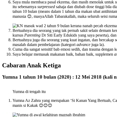
Saya mula membaca pasal ekzema, dan masih menolak untuk
s
itu sebenarnya
surpressed
sahaja dan diubah dose tinggi bila d
tahun 10 bulan (means dalam 1 tahun dia makan ubat antihista
manusia 😊, masyaAllah Tabarakallah, maka seluruh seisi rumah
Bertuahnya dia seorang yang tak pernah sakit selain demam ker
kursus
Parenting
Dr Siti Early Edukids yang saya peserta), da
Bertuahnya juga dia seorang yang kuat ingatan, dan bercakap 
masalah dalam pembelajaran (kategori
advance
juga la).
Cuma dia sangat sensitif bab emosi sedih, dan trauma dengan k
Saya belajar memasak makanan baik, bahan baik, supplemen
a
Cabaran Anak Ketiga
Yumna 1 tahun 10 bulan (2020) : 12 Mei 2018 (kali n
Yumna di tengah itu
Yumna Az Zahra yang merupakan ‘Si Kanan Yang Bertuah, Ca
manis si Kakak 😊😊😊