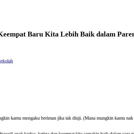
eempat Baru Kita Lebih Baik dalam Pare
Sekolah
ungkin kamu mengaku beriman jika tak diuji. (Mana mungkin kamu nak m
disusuli anak kedua, ketiga dan keempat kita semakin baik dalam cara 