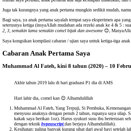
Juga tak kurangnya yang anak pertama mungkin sedikit mudah, namun
Bagi saya, ya anak pertama sayalah tempat saya eksperimen apa yang
seterusnya ketiga (insyaAllah mudahan ada rezeki anak ke 4 & 5 : su
2, 3, semakin lama semakin comel bijak dan awesome
😊, MasyaAlla
Saya kongsikan kompilasi cabaran / ujian saya untuk ketiga-tiga ana
Cabaran Anak Pertama Saya
Muhammad Al Fateh, kini 8 tahun (2020) – 10 Febru
Akhir tahun 2019 lalu di hari graduasi P1 dia di AMS
Hari lahir dia, comel kan 😊 Alhamdulillah
Muhammad Al Fateh, Yang Terpuji, Si Pembuka, Kemenangan. Il
menyusu anaknya dengan penuh 2 tahun, rupanya saya silap. Sa
kakak saya berikan 1oz). Harus syukuri susu ibu berterusan seh
dengan teknik
hypnoscript
dan berjaya Alhamdulillah).
Kesihatan: paling banyak kurang sihat dari awal bayi setelah l