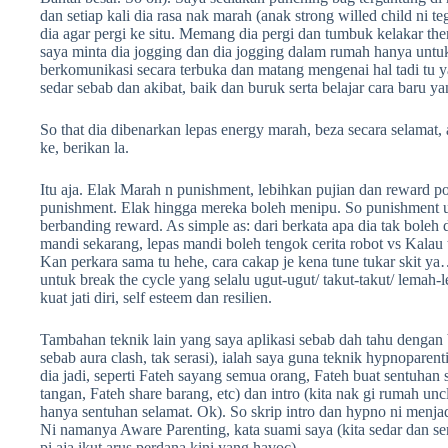
dan setiap kali dia rasa nak marah (anak strong willed child ni 
dia agar pergi ke situ. Memang dia pergi dan tumbuk kelakar then
saya minta dia jogging dan dia jogging dalam rumah hanya untuk 1
berkomunikasi secara terbuka dan matang mengenai hal tadi tu y
sedar sebab dan akibat, baik dan buruk serta belajar cara baru yan
So that dia dibenarkan lepas energy marah, beza secara selamat,
ke, berikan la.
Itu aja. Elak Marah n punishment, lebihkan pujian dan reward pos
punishment. Elak hingga mereka boleh menipu. So punishment u
berbanding reward. As simple as: dari berkata apa dia tak boleh 
mandi sekarang, lepas mandi boleh tengok cerita robot vs Kalau 
Kan perkara sama tu hehe, cara cakap je kena tune tukar skit ya
untuk break the cycle yang selalu ugut-ugut/ takut-takut/ lemah
kuat jati diri, self esteem dan resilien.
Tambahan teknik lain yang saya aplikasi sebab dah tahu dengan 
sebab aura clash, tak serasi), ialah saya guna teknik hypnoparent
dia jadi, seperti Fateh sayang semua orang, Fateh buat sentuhan
tangan, Fateh share barang, etc) dan intro (kita nak gi rumah u
hanya sentuhan selamat. Ok). So skrip intro dan hypno ni menjadik
Ni namanya Aware Parenting, kata suami saya (kita sedar dan sen
pi aja ikut arus perdana kini yang havoc).