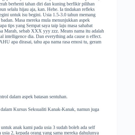
merah berhenti tahan diri dan kuning berfikir pilihan
 selalu hijau aja, kan. Hehe. Ia tindakan refleks
egini untuk isu begini. Usia 1.5-3.0 tahun memang
ta badan. Masa mereka mula menunjukkan aspek
rapa tips yang Sempat saya taip laju masa sahabat
h rasa Marah, sebab XXX yyy zzz. Means nama itu adalah
l intelligence dia. Dan everything ada cause n effect.
TAHU apa dirasai, tahu apa nama rasa emosi tu, geram
ntrol dalam aspek batasan sentuhan.
an dalam Kursus Seksualiti Kanak-Kanak, namun juga
 untuk anak kami pada usia 3 sudah boleh ada self
 usia 2, kepada orang yang sama mereka dahulunya