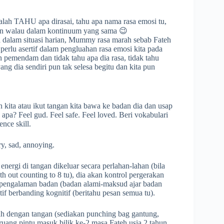
alah TAHU apa dirasai, tahu apa nama rasa emosi tu,
lain walau dalam kontinuum yang sama 😉
nya dalam situasi harian, Mummy rasa marah sebab Fateh
lu asertif dalam pengluahan rasa emosi kita pada
 pemendam dan tidak tahu apa dia rasa, tidak tahu
yang dia sendiri pun tak selesa begitu dan kita pun
kita atau ikut tangan kita bawa ke badan dia dan usap
a apa? Feel gud. Feel safe. Feel loved. Beri vokabulari
ence skill.
ry, sad, annoying.
i energi di tangan dikeluar secara perlahan-lahan (bila
h out counting to 8 tu), dia akan kontrol pergerakan
an pengalaman badan (badan alami-maksud ajar badan
tif berbanding kognitif (beritahu pesan semua tu).
arah dengan tangan (sediakan punching bag gantung,
ruang pintu masuk bilik ke-2 masa Fateh usia 2 tahun,