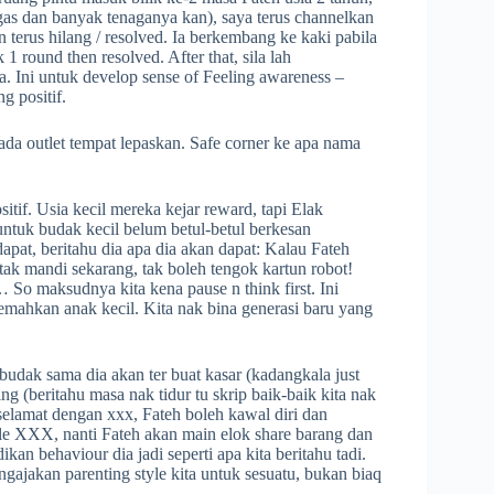
tegas dan banyak tenaganya kan), saya terus channelkan
 terus hilang / resolved. Ia berkembang ke kaki pabila
 round then resolved. After that, sila lah
a. Ini untuk develop sense of Feeling awareness –
g positif.
 ada outlet tempat lepaskan. Safe corner ke apa nama
itif. Usia kecil mereka kejar reward, tapi Elak
ntuk budak kecil belum betul-betul berkesan
dapat, beritahu dia apa dia akan dapat: Kalau Fateh
tak mandi sekarang, tak boleh tengok kartun robot!
… So maksudnya kita kena pause n think first. Ini
-lemahkan anak kecil. Kita nak bina generasi baru yang
budak sama dia akan ter buat kasar (kadangkala just
ing (beritahu masa nak tidur tu skrip baik-baik kita nak
 selamat dengan xxx, Fateh boleh kawal diri dan
ncle XXX, nanti Fateh akan main elok share barang dan
an behaviour dia jadi seperti apa kita beritahu tadi.
gajakan parenting style kita untuk sesuatu, bukan biaq