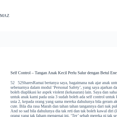
Skip
to
content
MAZ
Self Control – Tangan Anak Kecil Perlu Salur dengan Betul Ene
52 52SharesRamai bertanya saya, bagaimana nak ajar anak untuk
sebenarnya dalam modul ‘Personal Safety’, yang saya ajarkan 
boleh diaplikasi ke aspek violent (kekasaran) lain. Saya dan sah
untuk anak kami pada usia 3 sudah boleh ada self control unt
usia 2, kepada orang yang sama mereka dahulunya bila geram aka
cute. Bila dia rasa Marah dan tahan tahan tangannya dari nak p
And so sad bila dahulunya dia tak reti dan tak boleh kawal diri 
orang yang tak faham mengenai ini. ‘Ter’ sebab mereka ni tak se