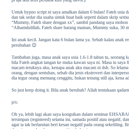
Untuk hypno script ni saya amalkan dalam 6 bulan! Fateh usia da
dan tak sedar dia usaha untuk buat baik seperti dalam skrip sem
“Mummy, Fateh share dengan xx”, sambil pandang saya mohon peng
“Alhamdulillah, Fateh share barang mainan, Mummy suka, 30 m
Ini anak kecil. Jangan kata 6 bulan lama ya. Sebab kalau anak
perubahan 😉
Tambahan juga, masa anak saya usia 1.6-1.8 tahun tu, seorang k
bila Fateh angkat tangan ke muka kawan saya ni. Masa tu saya 
macam teruknya aku, kenapa anak aku macam ni dsb. So lelama s
orang, dengan sentuhan, sebab dia jenis ekstrovert dan interperso
dia tegur orang memang cenggitu, bukan tenung still aja, kena a
So just keep doing it. Bila anak berubah? Allah tentukaan qadarn
p/s:
Oh ya, lebih lagi akan saya kongsikan dalam seminar EHSABAR.
tersimpan (registered) selama ini, samada positif atau negatif, da
agar ia tak berlarutan beri kesan negatif pada orang sekeliling. 