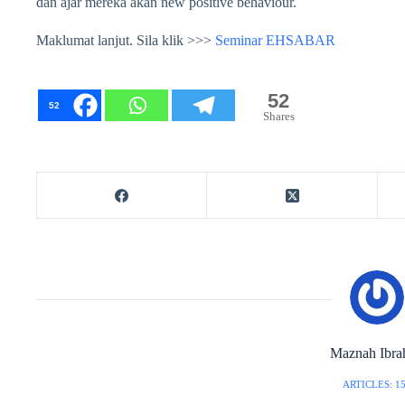
dan ajar mereka akan new positive behaviour.
Maklumat lanjut. Sila klik >>>
Seminar EHSABAR
52
52
Shares
Maznah Ibra
ARTICLES: 1