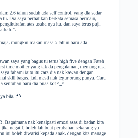
lam 2.6 tahun sudah ada self control, yang dia sedar
ua tu. Dia saya perhatikan berkata semasa bermain,
iktirafan atas usaha nya itu, dan saya terus puji.
arkah!”.
 remaja, mungkin makan masa 5 tahun baru ada
awan saya yang bagus tu terus high five dengan Fateh
first time mother yang tak da pengalaman, memang rasa
aya fahami iaitu itu cara dia nak kawan dengan
nal skill bagus, jadi mesti nak tegur orang punya. Cara
da sentuhan baru dia puas kot ^_^
ya bila. 🙂
 Bagaimana nak kenalpasti emosi asas di badan kita
n jika negatif, boleh lah buat perubahan sekarang ya
Ilmu ini boleh diwarisi kepada anak, dengan kita manage