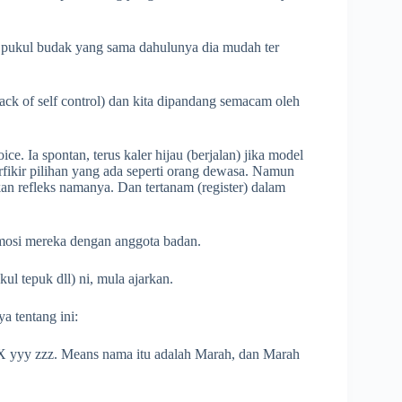
ak pukul budak yang sama dahulunya dia mudah ter
(lack of self control) dan kita dipandang semacam oleh
ce. Ia spontan, terus kaler hijau (berjalan) jika model
berfikir pilihan yang ada seperti orang dewasa. Namun
kan refleks namanya. Dan tertanam (register) dalam
emosi mereka dengan anggota badan.
l tepuk dll) ni, mula ajarkan.
a tentang ini:
XXX yyy zzz. Means nama itu adalah Marah, dan Marah