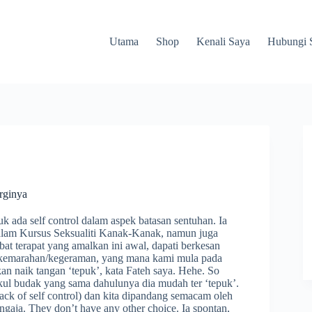
Utama
Shop
Kenali Saya
Hubungi 
rginya
 ada self control dalam aspek batasan sentuhan. Ia
dalam Kursus Seksualiti Kanak-Kanak, namun juga
abat terapat yang amalkan ini awal, dapati berkesan
uk kemarahan/kegeraman, yang mana kami mula pada
n naik tangan ‘tepuk’, kata Fateh saya. Hehe. So
ukul budak yang sama dahulunya dia mudah ter ‘tepuk’.
(lack of self control) dan kita dipandang semacam oleh
ngaja. They don’t have any other choice. Ia spontan,