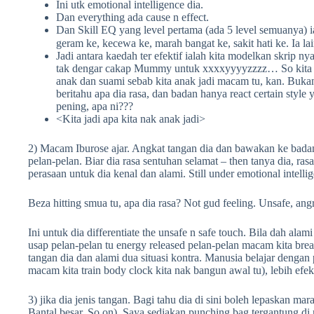
Ini utk emotional intelligence dia.
Dan everything ada cause n effect.
Dan Skill EQ yang level pertama (ada 5 level semuanya) i
geram ke, kecewa ke, marah bangat ke, sakit hati ke. Ia 
Jadi antara kaedah ter efektif ialah kita modelkan skrip 
tak dengar cakap Mummy untuk xxxxyyyyzzzz… So kita per
anak dan suami sebab kita anak jadi macam tu, kan. Bukan
beritahu apa dia rasa, dan badan hanya react certain style 
pening, apa ni???
<Kita jadi apa kita nak anak jadi>
2) Macam Iburose ajar. Angkat tangan dia dan bawakan ke badan 
pelan-pelan. Biar dia rasa sentuhan selamat – then tanya dia, ras
perasaan untuk dia kenal dan alami. Still under emotional intellig
Beza hitting smua tu, apa dia rasa? Not gud feeling. Unsafe, ang
Ini untuk dia differentiate the unsafe n safe touch. Bila dah alam
usap pelan-pelan tu energy released pelan-pelan macam kita breat
tangan dia dan alami dua situasi kontra. Manusia belajar deng
macam kita train body clock kita nak bangun awal tu), lebih efek
3) jika dia jenis tangan. Bagi tahu dia di sini boleh lepaskan m
Bantal besar. So on). Saya sediakan punching bag tergantung di 