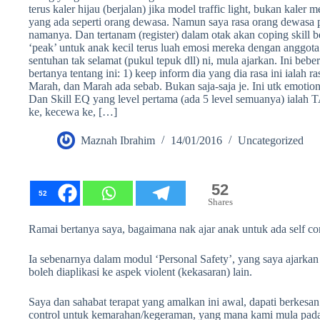
terus kaler hijau (berjalan) jika model traffic light, bukan kaler 
yang ada seperti orang dewasa. Namun saya rasa orang dewasa pun
namanya. Dan tertanam (register) dalam otak akan coping skill b
‘peak’ untuk anak kecil terus luah emosi mereka dengan anggo
sentuhan tak selamat (pukul tepuk dll) ni, mula ajarkan. Ini bebe
bertanya tentang ini: 1) keep inform dia yang dia rasa ini iala
Marah, dan Marah ada sebab. Bukan saja-saja je. Ini utk emotiona
Dan Skill EQ yang level pertama (ada 5 level semuanya) ialah 
ke, kecewa ke, […]
Maznah Ibrahim
14/01/2016
Uncategorized
52
52
Shares
Ramai bertanya saya, bagaimana nak ajar anak untuk ada self co
Ia sebenarnya dalam modul ‘Personal Safety’, yang saya ajark
boleh diaplikasi ke aspek violent (kekasaran) lain.
Saya dan sahabat terapat yang amalkan ini awal, dapati berkesan
control untuk kemarahan/kegeraman, yang mana kami mula pada