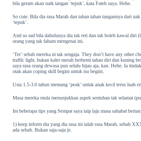
bila geram akan naik tangan ‘tepuk’, kata Fateh saya. Hehe.
So cute. Bila dia rasa Marah dan tahan tahan tangannya dari n
‘tepuk’.
And so sad bila dahulunya dia tak reti dan tak boleh kawal diri 
orang yang tak faham mengenai ini.
‘Ter’ sebab mereka ni tak sengaja. They don’t have any other choi
traffic light, bukan kaler merah berhenti tahan diri dan kuning 
saya rasa orang dewasa pun selalu hijau aja, kan. Hehe. Ia tinda
otak akan coping skill begini untuk isu begini.
Usia 1.5-3.0 tahun memang ‘peak’ untuk anak kecil terus luah 
Masa mereka mula menunjukkan aspek sentuhan tak selamat (puku
Ini beberapa tips yang Sempat saya taip laju masa sahabat bertany
1) keep inform dia yang dia rasa ini ialah rasa Marah, sebab 
ada sebab. Bukan saja-saja je.