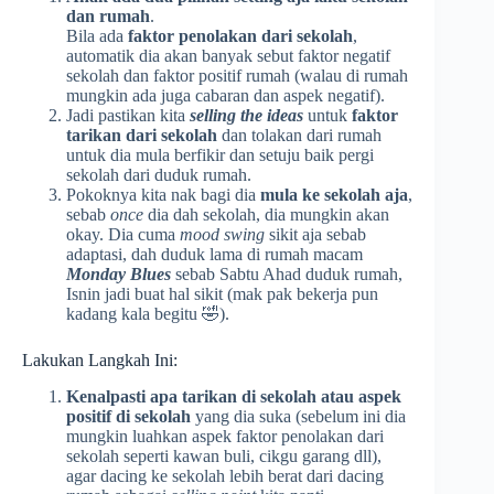
dan rumah
.
Bila ada
faktor penolakan dari sekolah
,
automatik dia akan banyak sebut faktor negatif
sekolah dan faktor positif rumah (walau di rumah
mungkin ada juga cabaran dan aspek negatif).
Jadi pastikan kita
selling the ideas
untuk
faktor
tarikan dari sekolah
dan tolakan dari rumah
untuk dia mula berfikir dan setuju baik pergi
sekolah dari duduk rumah.
Pokoknya kita nak bagi dia
mula ke sekolah aja
,
sebab
once
dia dah sekolah, dia mungkin akan
okay. Dia cuma
mood swing
sikit aja sebab
adaptasi, dah duduk lama di rumah macam
Monday Blues
sebab Sabtu Ahad duduk rumah,
Isnin jadi buat hal sikit (mak pak bekerja pun
kadang kala begitu 🤣).
Lakukan Langkah Ini:
Kenalpasti apa tarikan di sekolah atau aspek
positif di sekolah
yang dia suka (sebelum ini dia
mungkin luahkan aspek faktor penolakan dari
sekolah seperti kawan buli, cikgu garang dll),
agar dacing ke sekolah lebih berat dari dacing