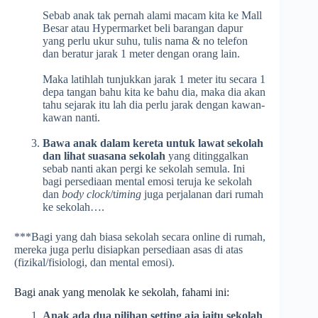
Sebab anak tak pernah alami macam kita ke Mall
Besar atau Hypermarket beli barangan dapur
yang perlu ukur suhu, tulis nama & no telefon
dan beratur jarak 1 meter dengan orang lain.
Maka latihlah tunjukkan jarak 1 meter itu secara 1
depa tangan bahu kita ke bahu dia, maka dia akan
tahu sejarak itu lah dia perlu jarak dengan kawan-
kawan nanti.
Bawa anak dalam kereta untuk lawat sekolah
dan lihat suasana sekolah
yang ditinggalkan
sebab nanti akan pergi ke sekolah semula. Ini
bagi persediaan mental emosi teruja ke sekolah
dan
body clock
/t
iming
juga perjalanan dari rumah
ke sekolah….
***Bagi yang dah biasa sekolah secara online di rumah,
mereka juga perlu disiapkan persediaan asas di atas
(fizikal/fisiologi, dan mental emosi).
Bagi anak yang menolak ke sekolah, fahami ini:
Anak ada dua pilihan setting aja iaitu sekolah