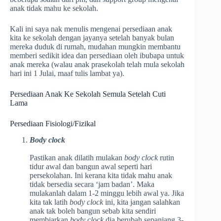
anak tidak mahu ke sekolah.
Kali ini saya nak menulis mengenai persediaan anak
kita ke sekolah dengan jayanya setelah banyak bulan
mereka duduk di rumah, mudahan mungkin membantu
memberi sedikit idea dan persediaan oleh ibubapa untuk
anak mereka (walau anak prasekolah telah mula sekolah
hari ini 1 Julai, maaf tulis lambat ya).
Persediaan Anak Ke Sekolah Semula Setelah Cuti
Lama
Persediaan Fisiologi/Fizikal
Body clock
Pastikan anak dilatih mulakan
body clock
rutin
tidur awal dan bangun awal seperti hari
persekolahan. Ini kerana kita tidak mahu anak
tidak bersedia secara ‘jam badan’. Maka
mulakanlah dalam 1-2 minggu lebih awal ya. Jika
kita tak latih
body clock
ini, kita jangan salahkan
anak tak boleh bangun sebab kita sendiri
membiarkan
body clock
dia berubah sepanjang 3-