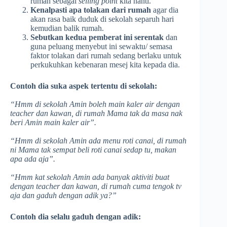
rumah sebagai
selling point
kita nanti.
Kenalpasti apa tolakan dari rumah
agar dia
akan rasa baik duduk di sekolah separuh hari
kemudian balik rumah.
Sebutkan kedua pemberat ini
serentak
dan
guna peluang menyebut ini sewaktu/ semasa
faktor tolakan dari rumah sedang berlaku untuk
perkukuhkan kebenaran mesej kita kepada dia.
Contoh dia suka aspek tertentu di sekolah:
“Hmm di sekolah Amin boleh main kaler air dengan
teacher dan kawan, di rumah Mama tak da masa nak
beri Amin main kaler air”.
“Hmm di sekolah Amin ada menu roti canai, di rumah
ni Mama tak sempat beli roti canai sedap tu, makan
apa ada aja”.
“Hmm kat sekolah Amin ada banyak aktiviti buat
dengan teacher dan kawan, di rumah cuma tengok tv
aja dan gaduh dengan adik ya?”
Contoh dia selalu gaduh dengan adik: