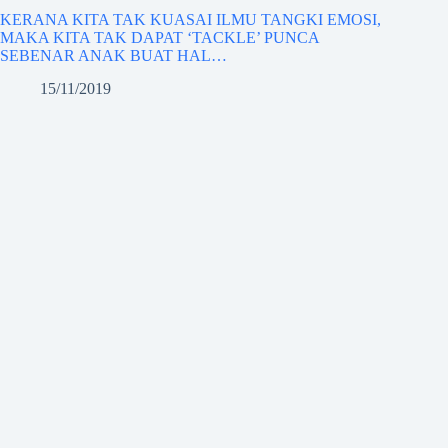
KERANA KITA TAK KUASAI ILMU TANGKI EMOSI,
MAKA KITA TAK DAPAT ‘TACKLE’ PUNCA
SEBENAR ANAK BUAT HAL…
15/11/2019