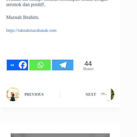
seronok dan positif!.
Maznah Ibrahim.
https://taknakmarahanak.com
44
44
Shares
PREVIOUS
NEXT