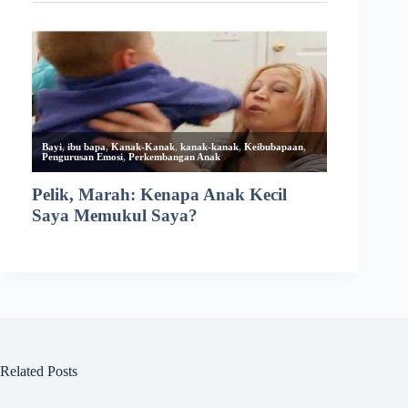
Related Posts